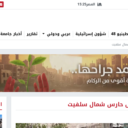
العصر
15:25
البث
نيو 48
شؤون إسرائيلية
عربي ودولي
تقارير
أخبار جامعة 
شمال سلفيت
كفل حارس شمال سلفيت
ا