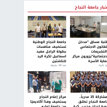
خبار جامعة النجاح
لبة مساق "مدخل
جامعة النجاح الوطنية
لقانون الاجتماعي
تستضيف منافسات
التشريعات
بطولة الراحل مفيد
لاجتماعية"يزورون مركز
اسماعيل لكرة اليد
ماية الأسرة
للناشئين
ذ ثانية
منذ 48 دقيقة
بمشاركة 25 مدرباً..
مركز إعلام النجاح
امعة النجاح تطلق
يستضيف وفدًا أكاديميًا
ورة إعداد مدربي كرة
من جامعة لوليو