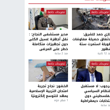
تصريحات خاصة
تصريحات خاصة
ازي حمد للشرق:
مدير مستشفى النجاح: :
لاتفاق حصيلة مفاوضات
نقل أجهزة غسيل الكلى
ويلة استمرت ستة
دون تجهيزات متكاملة
هور
خطر على المرضى
1 ثانية
منذ 2 ساعة
تصريحات خاصة
تصريحات خاصة
لرجوب: لا مستقبل
الخضور: نجاح تجربة
لنظام السياسي
امتحان التربية الإسلامية
لفلسطيني دون
يمهد للتوسع إلكترونيًا
نتخابات ديمقراطية
1 شهر ago
ذ ساعة