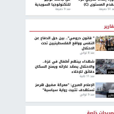
قدم المستوى (C)
للتكنولوجيا السويدية
5 دقيقة
منذ 9 دقيقة
قارير
" قانون درومي".. بين حق الدفاع عن
النفس وواقع الفلسطينيين تحت
الاحتلال
قارير
منذ 8 ثواني
شهداء بينهم أطفال في غزة..
والاحتلال يصعّد غاراته ويمنح السكان
دقائق للإخلاء
قارير
منذ 11 ثانية
الإعلام العبري: "معركة مضيق هرمز
تستهدف تثبيت رواية سياسية"
منذ 9 ثواني
قارير
صريحات خاصة