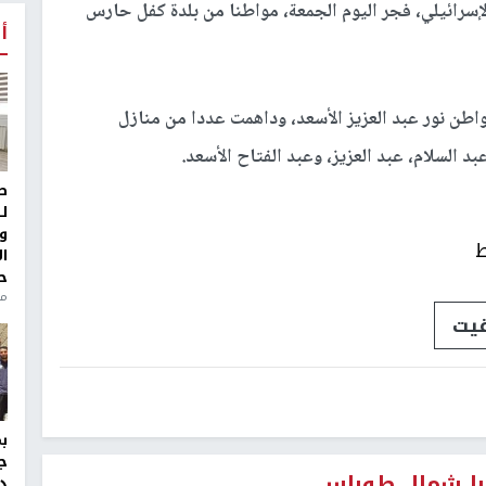
إسرائيلي، فجر اليوم الجمعة، مواطنا من بلدة كفل حارس
أ
طن نور عبد العزيز الأسعد، وداهمت عددا من منازل
السلام، عبد العزيز، وعبد الفتاح الأسعد.
ط
ل
و
ط
ا
ح
من
يت
ج
ابا شمال طوباس
د