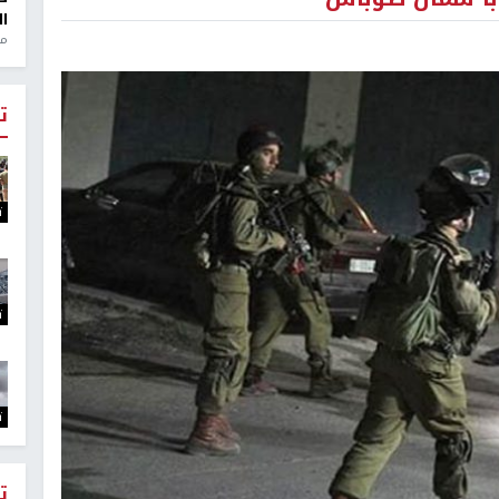
ال
منذ 1
ت
ت
ت
ت
ت