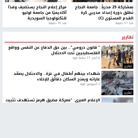
بمشاركة 25 مدرباً.. جامعة النجاح
مركز إعلام النجاح يستضيف وفدًا
تطلق دورة إعداد مدربي كرة
أكاديميًا من جامعة لوليو
القدم المستوى (C)
للتكنولوجيا السويدية
منذ 51 دقيقة
منذ 10 دقيقة
تقارير
" قانون درومي".. بين حق الدفاع عن النفس وواقع
الفلسطينيين تحت الاحتلال
6 أيام، 17 ساعة ago
تقارير
شهداء بينهم أطفال في غزة.. والاحتلال يصعّد
غاراته ويمنح السكان دقائق للإخلاء
2 أسبوعين ago
تقارير
الإعلام العبري: "معركة مضيق هرمز تستهدف تثبيت
رواية سياسية"
2 أسبوعين، 4 أيام ago
تقارير
تصريحات خاصة