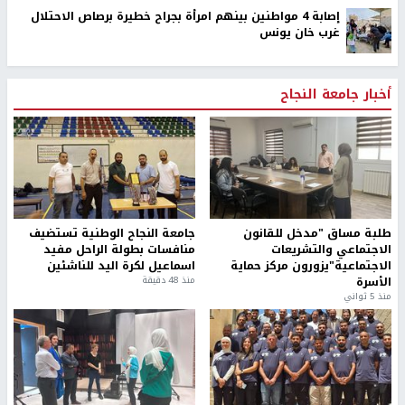
إصابة 4 مواطنين بينهم امرأة بجراح خطيرة برصاص الاحتلال
غرب خان يونس
أخبار جامعة النجاح
طلبة مساق "مدخل للقانون
جامعة النجاح الوطنية تستضيف
الاجتماعي والتشريعات
منافسات بطولة الراحل مفيد
الاجتماعية"يزورون مركز حماية
اسماعيل لكرة اليد للناشئين
الأسرة
منذ 48 دقيقة
منذ 5 ثواني