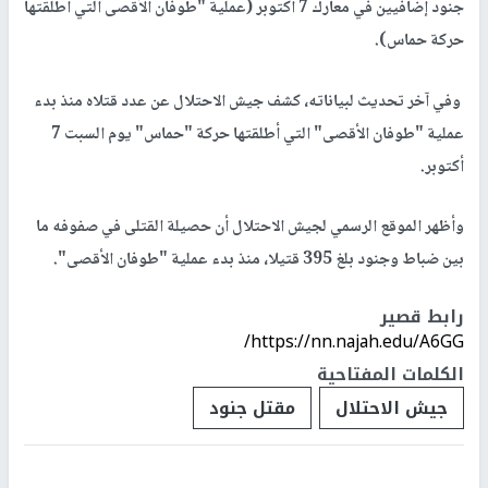
جنود إضافيين في معارك 7 أكتوبر (عملية "طوفان الأقصى التي أطلقتها
حركة حماس).
وفي آخر تحديث لبياناته، كشف جيش الاحتلال عن عدد قتلاه منذ بدء
عملية "طوفان الأقصى" التي أطلقتها حركة "حماس" يوم السبت 7
أكتوبر.
وأظهر الموقع الرسمي لجيش الاحتلال أن حصيلة القتلى في صفوفه ما
بين ضباط وجنود بلغ 395 قتيلا، منذ بدء عملية "طوفان الأقصى".
رابط قصير
https://nn.najah.edu/A6GG/
الكلمات المفتاحية
جيش الاحتلال
مقتل جنود