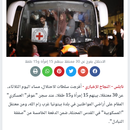
الاحتلال يفرج عن 30 معتقلا بينهم 15 إمرأة و15 طفلا
نابلس -
النجاح الإخباري -
أفرجت سلطات الاحتلال، مساء اليوم الثلاثاء،
عن 30 معتقلا، بينهم 15 إمرأة و15 طفلا، عند سجن "عوفر" العسكري"
المقام على أراضي المواطنين في بلدة بيتونيا غرب رام الله، ومن معتقل
"المسكوبية" في القدس المحتلة، ضمن الدفعة الخامسة من "صفقة
التبادل".