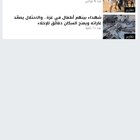
منذ 8 ثواني
تقارير
شهداء بينهم أطفال في غزة.. والاحتلال يصعّد
غاراته ويمنح السكان دقائق للإخلاء
منذ 11 ثانية
تقارير
الإعلام العبري: "معركة مضيق هرمز تستهدف تثبيت
رواية سياسية"
منذ 9 ثواني
تقارير
تصريحات خاصة
تصريحات خاصة
تصريحات خاصة
غازي حمد للشرق: الاتفاق حصيلة
مدير مستشفى النجاح: : نقل
مفاوضات طويلة استمرت ستة
أجهزة غسيل الكلى دون تجهيزات
شهور
متكاملة خطر على المرضى