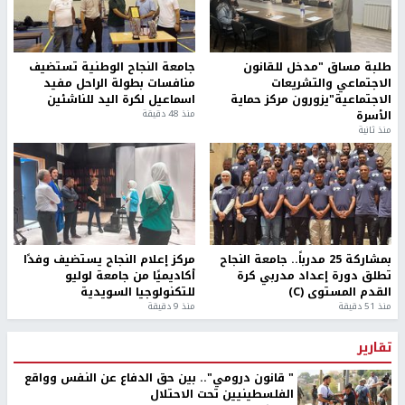
طلبة مساق "مدخل للقانون
جامعة النجاح الوطنية تستضيف
الاجتماعي والتشريعات
منافسات بطولة الراحل مفيد
الاجتماعية"يزورون مركز حماية
اسماعيل لكرة اليد للناشئين
الأسرة
منذ 48 دقيقة
منذ ثانية
بمشاركة 25 مدرباً.. جامعة النجاح
مركز إعلام النجاح يستضيف وفدًا
تطلق دورة إعداد مدربي كرة
أكاديميًا من جامعة لوليو
القدم المستوى (C)
للتكنولوجيا السويدية
منذ 51 دقيقة
منذ 9 دقيقة
تقارير
" قانون درومي".. بين حق الدفاع عن النفس وواقع
الفلسطينيين تحت الاحتلال