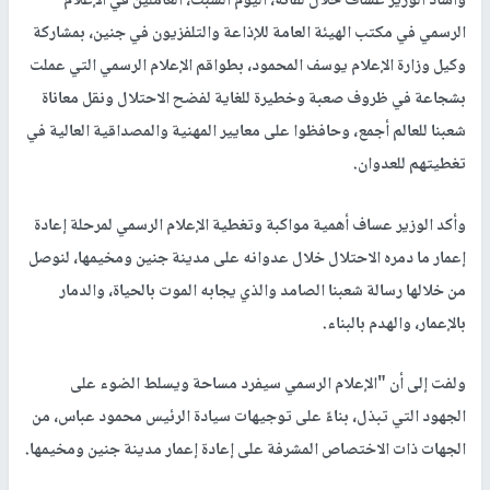
وأشاد الوزير عساف خلال لقائه، اليوم السبت، العاملين في الإعلام
الرسمي في مكتب الهيئة العامة للإذاعة والتلفزيون في جنين، بمشاركة
وكيل وزارة الإعلام يوسف المحمود، بطواقم الإعلام الرسمي التي عملت
بشجاعة في ظروف صعبة وخطيرة للغاية لفضح الاحتلال ونقل معاناة
شعبنا للعالم أجمع، وحافظوا على معايير المهنية والمصداقية العالية في
تغطيتهم للعدوان.
وأكد الوزير عساف أهمية مواكبة وتغطية الإعلام الرسمي لمرحلة إعادة
إعمار ما دمره الاحتلال خلال عدوانه على مدينة جنين ومخيمها، لنوصل
من خلالها رسالة شعبنا الصامد والذي يجابه الموت بالحياة، والدمار
بالإعمار، والهدم بالبناء.
ولفت إلى أن "الإعلام الرسمي سيفرد مساحة ويسلط الضوء على
الجهود التي تبذل، بناءً على توجيهات سيادة الرئيس محمود عباس، من
الجهات ذات الاختصاص المشرفة على إعادة إعمار مدينة جنين ومخيمها.