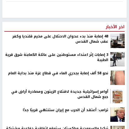
اخر الأخبار
48 إصابة منذ بدء عدوان الاحتلال على مخيم قلنديا وكفر
عقب شمال القدس
‏3 إصابات إثر اعتداء مستوطنين على عائلة الكعابنة شرق قرية
الطيبة
نحو 58 ألف إصابة بجدري الماء في قطاع غزة منذ بداية العام
أوامر إسرائيلية جديدة لاقتلاع الزيتون ومصادرة أراضٍ في
جبع شمال القدس
ترامب: أعتقد أن الحرب مع إيران ستنتهي قريبًا جدًا
تركيا والسعودية وباكستان ستوقع اتفاقية دفاعية مشتركة