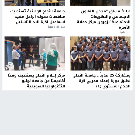
طلبة مساق "مدخل للقانون
جامعة النجاح الوطنية تستضيف
الاجتماعي والتشريعات
منافسات بطولة الراحل مفيد
الاجتماعية"يزورون مركز حماية
اسماعيل لكرة اليد للناشئين
الأسرة
منذ 48 دقيقة
منذ ثانية
بمشاركة 25 مدرباً.. جامعة النجاح
مركز إعلام النجاح يستضيف وفدًا
تطلق دورة إعداد مدربي كرة
أكاديميًا من جامعة لوليو
القدم المستوى (C)
للتكنولوجيا السويدية
منذ 51 دقيقة
منذ 9 دقيقة
تقارير
بالصور| مرضى عالقون في غزة يناشدون بإجلائهم
العاجل مع انهيار النظام الصحي
منذ 3 دقيقة
تقارير