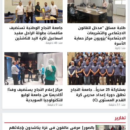
طلبة مساق "مدخل للقانون
جامعة النجاح الوطنية تستضيف
الاجتماعي والتشريعات
منافسات بطولة الراحل مفيد
الاجتماعية"يزورون مركز حماية
اسماعيل لكرة اليد للناشئين
الأسرة
منذ 48 دقيقة
منذ ثانية
بمشاركة 25 مدرباً.. جامعة النجاح
مركز إعلام النجاح يستضيف وفدًا
تطلق دورة إعداد مدربي كرة
أكاديميًا من جامعة لوليو
القدم المستوى (C)
للتكنولوجيا السويدية
منذ 51 دقيقة
منذ 9 دقيقة
تقارير
بالصور| مرضى عالقون في غزة يناشدون بإجلائهم