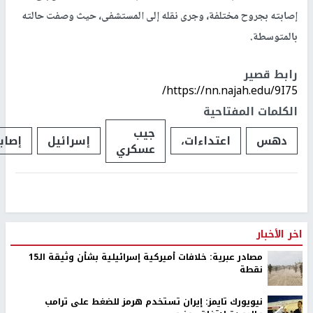
إصابته بجروح مختلفة، وجرى نقله إلى المستشفى، حيث وصفت حالته
بالمتوسطة.
رابط قصير
https://nn.najah.edu/9I75/
الكلمات المفتاحية
جيب
دهس
اعتداءات،
إسرائيل
إصاب
عسكري
اخر الأخبار
مصادر عبرية: خلافات أميركية إسرائيلية بشأن وثيقة الـ15
نقطة
نيويورك تايمز: إيران تستخدم هرمز للضغط على ترامب