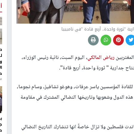
أ
ة "ثورة واحدة.. أربع قادة "في ناميبيا
ط
ل
لمغتربين
رياض المالكي
، اليوم السبت، نائبة رئيس الوزراء،
و
ا
تاح جدارية " ثورة واحدة، أربع قادة".
ح
من
ة للقادة المؤسسين ياسر عرفات، وهوغو تشافيز، وسام نجوما،
ذه الدول وشعوبها وتاريخها النضالي المشترك في مقاومة
ج
ندت فلسطين ولا تزال خاصةً انها تتشارك التاريخ النضالي
د