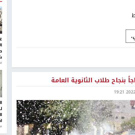
ط
،
غ
ا
ط
ش
منذ 2
 بنجاح طلاب الثانوية العامة
2022-0
ا
ل
ا
ا
من