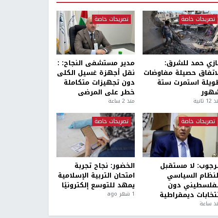
تصريحات خاصة
تصريحات خاصة
ازي حمد للشرق:
مدير مستشفى النجاح: :
لاتفاق حصيلة مفاوضات
نقل أجهزة غسيل الكلى
ويلة استمرت ستة
دون تجهيزات متكاملة
هور
خطر على المرضى
1 ثانية
منذ 2 ساعة
تصريحات خاصة
تصريحات خاصة
لرجوب: لا مستقبل
الخضور: نجاح تجربة
لنظام السياسي
امتحان التربية الإسلامية
لفلسطيني دون
يمهد للتوسع إلكترونيًا
نتخابات ديمقراطية
1 شهر ago
ذ ساعة