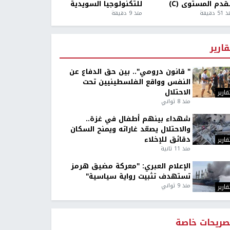
قدم المستوى (C)
للتكنولوجيا السويدية
5 دقيقة
منذ 9 دقيقة
قارير
" قانون درومي".. بين حق الدفاع عن
النفس وواقع الفلسطينيين تحت
الاحتلال
قارير
منذ 8 ثواني
شهداء بينهم أطفال في غزة..
والاحتلال يصعّد غاراته ويمنح السكان
دقائق للإخلاء
قارير
منذ 11 ثانية
الإعلام العبري: "معركة مضيق هرمز
تستهدف تثبيت رواية سياسية"
منذ 9 ثواني
قارير
صريحات خاصة