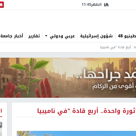
الظهر
11:45
البث
نيو 48
شؤون إسرائيلية
عربي ودولي
تقارير
أخبار جامعة 
. أربع قادة "في ناميبيا
رة واحدة.. أربع قادة "في ناميبيا
ا