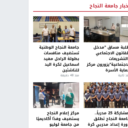
خبار جامعة النجاح
لبة مساق "مدخل
جامعة النجاح الوطنية
لقانون الاجتماعي
تستضيف منافسات
التشريعات
بطولة الراحل مفيد
لاجتماعية"يزورون مركز
اسماعيل لكرة اليد
ماية الأسرة
للناشئين
ذ ثانية
منذ 48 دقيقة
بمشاركة 25 مدرباً..
مركز إعلام النجاح
امعة النجاح تطلق
يستضيف وفدًا أكاديميًا
ورة إعداد مدربي كرة
من جامعة لوليو