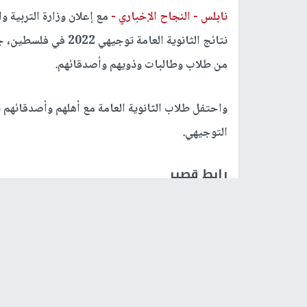
نابلس -
النجاح الإخباري -
نتائج الثانوية العامة
من طلاب وطالبات وذويهم وأصدقائهم.
واحتفل طلاب الثانوية العامة مع أهلهم وأصدقائهم
التوجيهي.
رابط قصير
https://nn.najah.edu/923S/
الكلمات المفتاحية
شوارع فلسطين
احتفالات