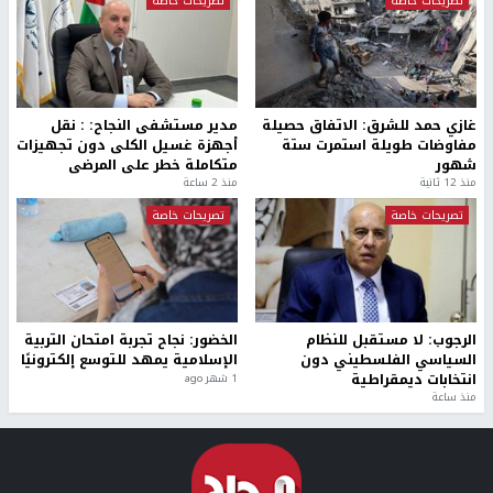
تصريحات خاصة
تصريحات خاصة
غازي حمد للشرق: الاتفاق حصيلة
مدير مستشفى النجاح: : نقل
مفاوضات طويلة استمرت ستة
أجهزة غسيل الكلى دون تجهيزات
شهور
متكاملة خطر على المرضى
منذ 12 ثانية
منذ 2 ساعة
تصريحات خاصة
تصريحات خاصة
الرجوب: لا مستقبل للنظام
الخضور: نجاح تجربة امتحان التربية
السياسي الفلسطيني دون
الإسلامية يمهد للتوسع إلكترونيًا
انتخابات ديمقراطية
1 شهر ago
منذ ساعة