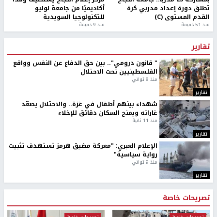
تطلق دورة إعداد مدربي كرة
أكاديميًا من جامعة لوليو
القدم المستوى (C)
للتكنولوجيا السويدية
منذ 51 دقيقة
منذ 9 دقيقة
تقارير
" قانون درومي".. بين حق الدفاع عن النفس وواقع
الفلسطينيين تحت الاحتلال
منذ 8 ثواني
تقارير
شهداء بينهم أطفال في غزة.. والاحتلال يصعّد
غاراته ويمنح السكان دقائق للإخلاء
منذ 11 ثانية
تقارير
الإعلام العبري: "معركة مضيق هرمز تستهدف تثبيت
رواية سياسية"
منذ 9 ثواني
تقارير
تصريحات خاصة