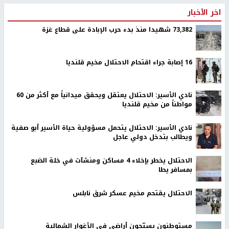
اخر الأخبار
73,382 شهيدا منذ بدء حرب الإبادة على قطاع غزة
16 إصابة جراء اقتحام الاحتلال مخيم قلنديا
نادي الأسير: الاحتلال يعتقل ويحقق ميدانياً مع أكثر من 60
مواطناً من مخيم قلنديا
نادي الأسير: الاحتلال يتحمل مسؤولية حياة الأسير أبو صفية
ويطالب بتدخل دولي عاجل
الاحتلال يخطر بإخلاء 4 مساكن ومنشآت في خلة الضبع
بمسافر يطا
الاحتلال يقتحم مخيم عسكر شرق نابلس
مستوطنون يسيّجون أراضي في الأغوار الشمالية