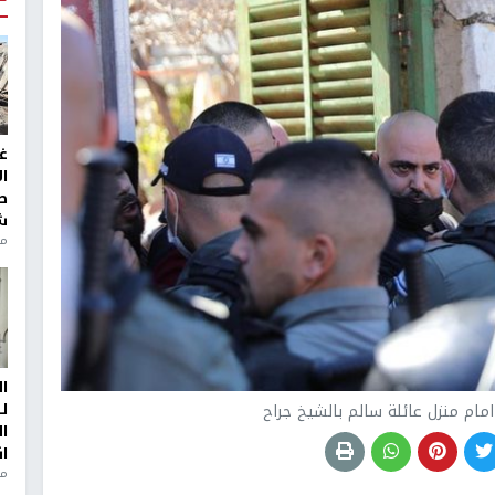
غ
ا
ط
ش
منذ 2
ا
ل
امام منزل عائلة سالم بالشيخ جراح
ا
ا
من