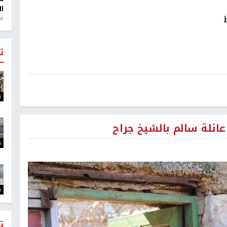
ال
منذ 1
ت
ت
عائلة سالم بالشيخ جراح
ت
ت
ت