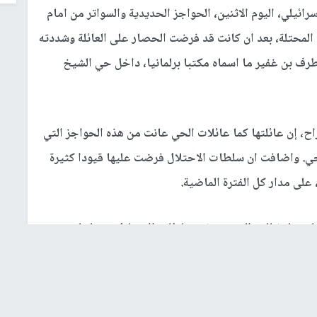
سرائيلي، اليوم الاثنين، الحواجز الحديدية والسواتر من امام
لمحتلة، بعد ان كانت قد فرضت الحصار على العائلة وشددته
رف بن غفير ما اسماه مكتبا برلمانيا، داخل حي الشيخ
 إن عائلتها كما عائلات الحي عانت من هذه الحواجز التي
حي. واضافت ان سلطات الاحتلال فرضت عليها قيودا كثيرة
على مدار كل الفترة الماضية.
 لهم ولنضالهم المستمر ضد سلطات الاحتلال وجماعات
يهم بالنضال ضد هذه الانتهاكات السافرة.