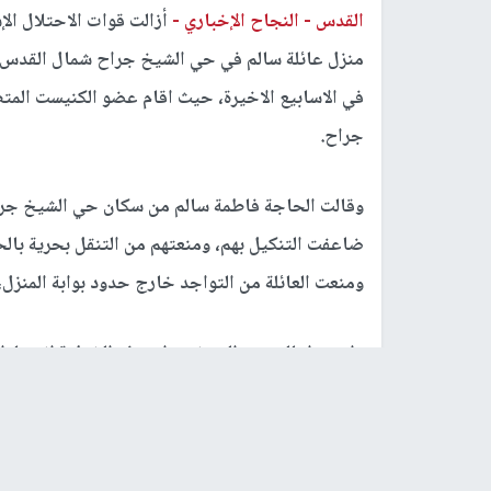
القدس -
النجاح الإخباري -
أزالت قوات الاحتلال الإ
منزل عائلة سالم في حي الشيخ جراح شمال القدس ا
في الاسابيع الاخيرة، حيث اقام عضو الكنيست المتط
جراح.
وقالت الحاجة فاطمة سالم من سكان حي الشيخ جراح،
ضاعفت التنكيل بهم، ومنعتهم من التنقل بحرية بال
ومنعت العائلة من التواجد خارج حدود بوابة المنزل، 
واعتبر اهالي حي الشيخ جراح هذه الخطوة انتصارا
المستوطنين التي تسعى لطردهم من الحي، وأكدوا مض
رابط قصير
https://nn.najah.edu/8P4J/