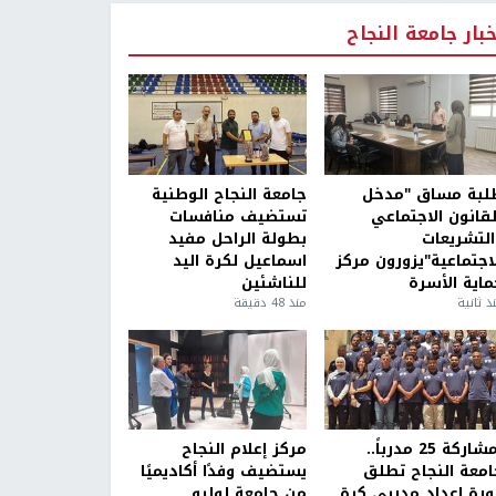
خبار جامعة النجاح
لبة مساق "مدخل
جامعة النجاح الوطنية
لقانون الاجتماعي
تستضيف منافسات
التشريعات
بطولة الراحل مفيد
لاجتماعية"يزورون مركز
اسماعيل لكرة اليد
ماية الأسرة
للناشئين
ذ ثانية
منذ 48 دقيقة
بمشاركة 25 مدرباً..
مركز إعلام النجاح
امعة النجاح تطلق
يستضيف وفدًا أكاديميًا
ورة إعداد مدربي كرة
من جامعة لوليو