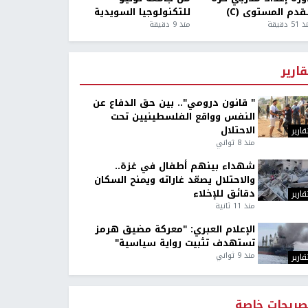
قدم المستوى (C)
للتكنولوجيا السويدية
5 دقيقة
منذ 9 دقيقة
قارير
" قانون درومي".. بين حق الدفاع عن
النفس وواقع الفلسطينيين تحت
الاحتلال
قارير
منذ 8 ثواني
شهداء بينهم أطفال في غزة..
والاحتلال يصعّد غاراته ويمنح السكان
دقائق للإخلاء
قارير
منذ 11 ثانية
الإعلام العبري: "معركة مضيق هرمز
تستهدف تثبيت رواية سياسية"
منذ 9 ثواني
قارير
صريحات خاصة