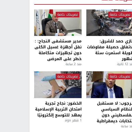
تصريحات خاصة
تصريحات خاصة
ازي حمد للشرق:
مدير مستشفى النجاح: :
لاتفاق حصيلة مفاوضات
نقل أجهزة غسيل الكلى
ويلة استمرت ستة
دون تجهيزات متكاملة
هور
خطر على المرضى
1 ثانية
منذ 2 ساعة
تصريحات خاصة
تصريحات خاصة
لرجوب: لا مستقبل
الخضور: نجاح تجربة
لنظام السياسي
امتحان التربية الإسلامية
لفلسطيني دون
يمهد للتوسع إلكترونيًا
نتخابات ديمقراطية
1 شهر ago
ذ ساعة