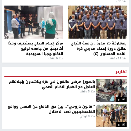
منذ ثانية
بمشاركة 25 مدرباً.. جامعة النجاح
مركز إعلام النجاح يستضيف وفدًا
تطلق دورة إعداد مدربي كرة
أكاديميًا من جامعة لوليو
القدم المستوى (C)
للتكنولوجيا السويدية
منذ 51 دقيقة
منذ 9 دقيقة
تقارير
بالصور| مرضى عالقون في غزة يناشدون بإجلائهم
العاجل مع انهيار النظام الصحي
منذ 3 دقيقة
تقارير
" قانون درومي".. بين حق الدفاع عن النفس وواقع
الفلسطينيين تحت الاحتلال
منذ 8 ثواني
تقارير