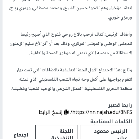
انعقد مؤخرا، وهم الاخوة حسين الشيخ، ومحمد مصطفى، ورمزي رباح،
ورمزي خوري.
وأضاف الرئيس: كذلك نرحب بالأخ روحي فتوح الذي أصبح رئيسا
للمجلس الوطني والمجلس المركزي، وذلك بعد أن آثر الأخ سليم الزعنون
الاستقالة من منصبه الذي نتمنى له موفور الصحة والعافية.
وتابع: هذا الاجتماع الأول للجنة التنفيذية بالإضافات التي تمت بها،
لتقوم بواجبها على أكمل وجه تجاه الشعب الفلسطيني الذي تمثله
منظمة التحرير الفلسطينية، الممثل الشرعي والوحيد لشعبنا وقضيتنا.
رابط قصير
https://nn.najah.edu/8NFS/
إنسخ الرابط
الكلمات المفتاحية
الرئيس محمود
اللجنة
اجتماع
عباس
التنفيذية