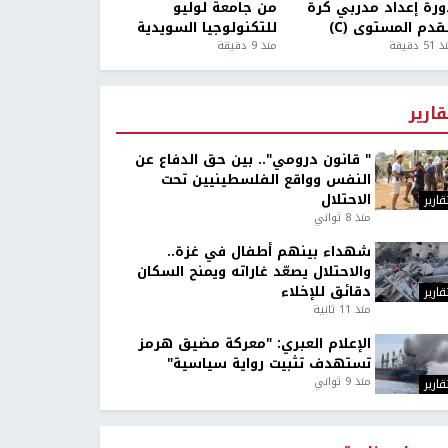
ورة إعداد مدربي كرة
من جامعة لوليو
قدم المستوى (C)
للتكنولوجيا السويدية
5 دقيقة
منذ 9 دقيقة
قارير
" قانون درومي".. بين حق الدفاع عن
النفس وواقع الفلسطينيين تحت
الاحتلال
قارير
منذ 8 ثواني
شهداء بينهم أطفال في غزة..
والاحتلال يصعّد غاراته ويمنح السكان
دقائق للإخلاء
قارير
منذ 11 ثانية
الإعلام العبري: "معركة مضيق هرمز
تستهدف تثبيت رواية سياسية"
منذ 9 ثواني
قارير