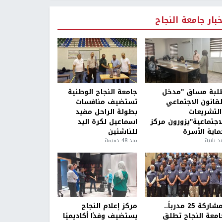
خبار جامعة النجاح
لبة مساق "مدخل
جامعة النجاح الوطنية
لقانون الاجتماعي
تستضيف منافسات
التشريعات
بطولة الراحل مفيد
لاجتماعية"يزورون مركز
اسماعيل لكرة اليد
ماية الأسرة
للناشئين
ذ ثانية
منذ 48 دقيقة
بمشاركة 25 مدرباً..
مركز إعلام النجاح
امعة النجاح تطلق
يستضيف وفدًا أكاديميًا