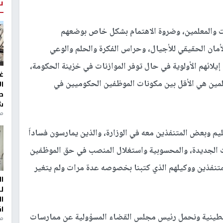
ت
مات والمعلمين، وضروة الاهتمام بشكل خاص بوضعهم
لأمان الحقيقي للأجيال، وحراس الفكرة والحلم والوعي
لائهم الأولوية في حال توفر الموازنات في خزينة الحكومة،
غ
لمين هي الأقل بين مكونات الموظفين الحكوميين في
ا
ط
ش
منذ 2
عليم وبعض المتنفذين معه في الوزارة، والذين يمارسون فساداَ
نات الجديدة، والمحسوبية واستغلال المنصب في حق الموظفين
لمتنفذين ووكيلهم الذي كتبنا بخصوصه عدة مرات ولم يتغير
ا
ل
ا
ا
سطينية ونحمل رئيس مجلس القضاء المسؤولية عن ممارسات
من