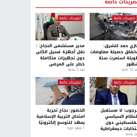
صريحات خاصة
تصريحات خاصة
تصريحات خاصة
ازي حمد للشرق:
مدير مستشفى النجاح: :
لاتفاق حصيلة مفاوضات
نقل أجهزة غسيل الكلى
ويلة استمرت ستة
دون تجهيزات متكاملة
هور
خطر على المرضى
1 ثانية
منذ 2 ساعة
تصريحات خاصة
تصريحات خاصة
لرجوب: لا مستقبل
الخضور: نجاح تجربة
لنظام السياسي
امتحان التربية الإسلامية
لفلسطيني دون
يمهد للتوسع إلكترونيًا
نتخابات ديمقراطية
1 شهر ago
ذ ساعة