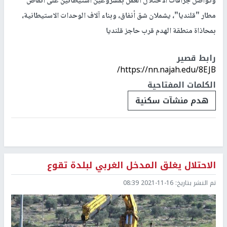
وتواصل جرافات الاحتلال العمل بمشروعين استيطانين على أنقاض
مطار "قلنديا"، يشملان شق أنفاق، وبناء آلاف الوحدات الاستيطانية،
بمحاذاة منطقة الهدم قرب حاجز قلنديا
رابط قصير
https://nn.najah.edu/8EJB/
الكلمات المفتاحية
هدم منشآت سكنية
الاحتلال يغلق المدخل الغربي لبلدة تقوع
تم النشر بتاريخ:
2021-11-16 08:39