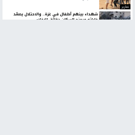
تقارير
شهداء بينهم أطفال في غزة.. والاحتلال يصعّد
غاراته ويمنح السكان دقائق للإخلاء
منذ 11 ثانية
تقارير
الإعلام العبري: "معركة مضيق هرمز تستهدف تثبيت
رواية سياسية"
منذ 9 ثواني
تقارير
تصريحات خاصة
تصريحات خاصة
تصريحات خاصة
غازي حمد للشرق: الاتفاق حصيلة
مدير مستشفى النجاح: : نقل
مفاوضات طويلة استمرت ستة
أجهزة غسيل الكلى دون تجهيزات
شهور
متكاملة خطر على المرضى
منذ 12 ثانية
منذ 2 ساعة