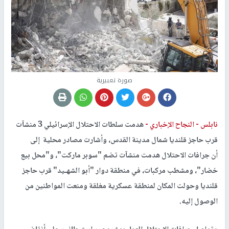
صورة تعبيرية
نابلس -
النجاح الإخباري -
هدمت سلطات الاحتلال الإسرائيلي 3 منشآت
قرب حاجز قلنديا شمال مدينة القدس، وأشارت مصادر محلية إلى
أن جرافات الاحتلال هدمت منشآت تضم "سوبر ماركت"، و"محل بيع
خضار"، ومشطب مركبات، في منطقة دوار "أبو الشهـيد" قرب حاجز
قلنديا وحولت المكان لمنطقة عسكرية مغلقة ومنعت المواطنين من
الوصول إليه.