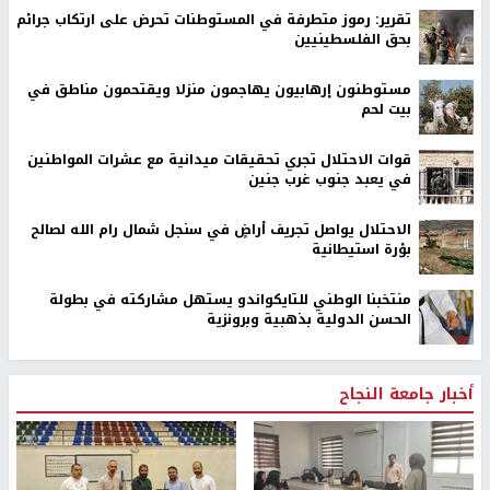
تقرير: رموز متطرفة في المستوطنات تحرض على ارتكاب جرائم
بحق الفلسطينيين
مستوطنون إرهابيون يهاجمون منزلا ويقتحمون مناطق في
بيت لحم
قوات الاحتلال تجري تحقيقات ميدانية مع عشرات المواطنين
في يعبد جنوب غرب جنين
الاحتلال يواصل تجريف أراضٍ في سنجل شمال رام الله لصالح
بؤرة استيطانية
منتخبنا الوطني للتايكواندو يستهل مشاركته في بطولة
الحسن الدولية بذهبية وبرونزية
أخبار جامعة النجاح