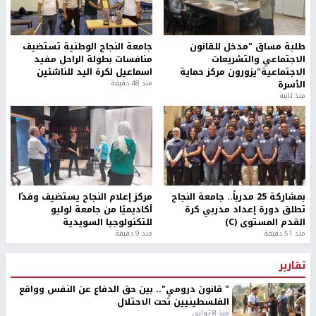
طلبة مساق "مدخل للقانون
جامعة النجاح الوطنية تستضيف
الاجتماعي والتشريعات
منافسات بطولة الراحل مفيد
الاجتماعية"يزورون مركز حماية
اسماعيل لكرة اليد للناشئين
الأسرة
منذ 48 دقيقة
منذ ثانية
بمشاركة 25 مدرباً.. جامعة النجاح
مركز إعلام النجاح يستضيف وفدًا
تطلق دورة إعداد مدربي كرة
أكاديميًا من جامعة لوليو
القدم المستوى (C)
للتكنولوجيا السويدية
منذ 51 دقيقة
منذ 9 دقيقة
تقارير
" قانون درومي".. بين حق الدفاع عن النفس وواقع
الفلسطينيين تحت الاحتلال
منذ 8 ثواني