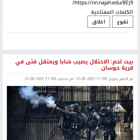
https://nn.najah.edu/8EJ9/
الكلمات المفتاحية
تقوع
اغلاق
بيت لحم: الاحتلال يصيب شابا ويعتقل فتى في
قرية حوسان
تم النشر بتاريخ:
2021-11-09 21:05
اخر تحديث:
2021-11-09 21:06