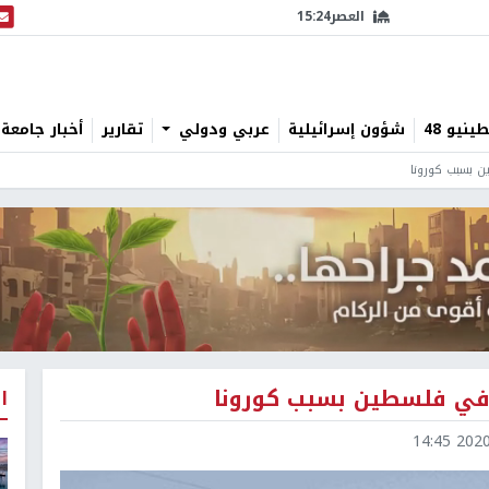
العصر
15:24
البث
نيو 48
شؤون إسرائيلية
عربي ودولي
تقارير
أخبار جامعة 
ن بسبب كورونا
 في فلسطين بسبب كورونا
ا
2020-1