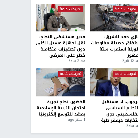
تصريحات خاصة
تصريحات خاصة
ازي حمد للشرق:
مدير مستشفى النجاح: :
لاتفاق حصيلة مفاوضات
نقل أجهزة غسيل الكلى
ويلة استمرت ستة
دون تجهيزات متكاملة
هور
خطر على المرضى
1 ثانية
منذ 2 ساعة
تصريحات خاصة
تصريحات خاصة
لرجوب: لا مستقبل
الخضور: نجاح تجربة
لنظام السياسي
امتحان التربية الإسلامية
لفلسطيني دون
يمهد للتوسع إلكترونيًا
نتخابات ديمقراطية
1 شهر ago
ذ ساعة