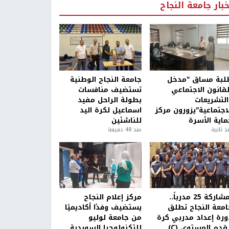
خبار جامعة النجاح
لبة مساق "مدخل
جامعة النجاح الوطنية
لقانون الاجتماعي
تستضيف منافسات
التشريعات
بطولة الراحل مفيد
لاجتماعية"يزورون مركز
اسماعيل لكرة اليد
ماية الأسرة
للناشئين
ذ ثانية
منذ 48 دقيقة
بمشاركة 25 مدرباً..
مركز إعلام النجاح
امعة النجاح تطلق
يستضيف وفدًا أكاديميًا
ورة إعداد مدربي كرة
من جامعة لوليو
قدم المستوى (C)
للتكنولوجيا السويدية