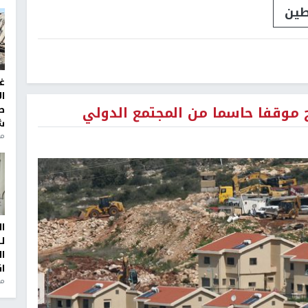
ين
غ
ا
ج موقفا حاسما من المجتمع الدولي
ط
ش
منذ 2
ا
ل
ا
ا
من