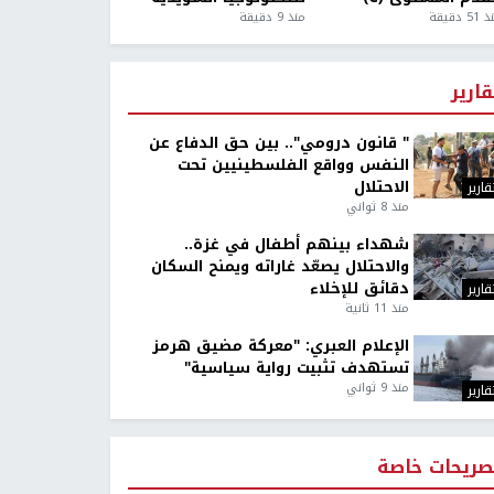
5 دقيقة
منذ 9 دقيقة
قارير
" قانون درومي".. بين حق الدفاع عن
النفس وواقع الفلسطينيين تحت
الاحتلال
قارير
منذ 8 ثواني
شهداء بينهم أطفال في غزة..
والاحتلال يصعّد غاراته ويمنح السكان
دقائق للإخلاء
قارير
منذ 11 ثانية
الإعلام العبري: "معركة مضيق هرمز
تستهدف تثبيت رواية سياسية"
منذ 9 ثواني
قارير
صريحات خاصة