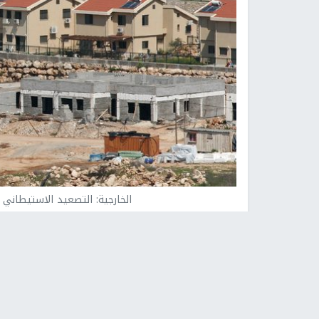
الخارجية: التصعيد الاستيطاني
نابلس -
النجاح الإخباري -
أدانت وزاره الخارجيه وال
الاسرائيلية بشق 4 طرق استيطانية ضخمة
بتكلفة تصل نحو 400 مليون شيقل، ض