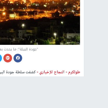
"جودة البيئة": ما يحدث ب
طولكرم -
النجاح الإخباري -
كشفت سلطة جودة البيئة
المعروفة باسم "جيشوري" المقامة على أراضي المو
الاحتلال في انتهاك وتلويث البيئة الفلسطينية باعتب
واستنكرت سلطة جودة البيئة، في بيان لها، اليوم الا