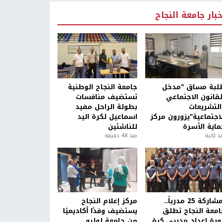
خبار جامعة النجاح
لبة مساق "مدخل
جامعة النجاح الوطنية
لقانون الاجتماعي
تستضيف منافسات
التشريعات
بطولة الراحل مفيد
لاجتماعية"يزورون مركز
اسماعيل لكرة اليد
ماية الأسرة
للناشئين
ذ ثانية
منذ 48 دقيقة
بمشاركة 25 مدرباً..
مركز إعلام النجاح
امعة النجاح تطلق
يستضيف وفدًا أكاديميًا
ورة إعداد مدربي كرة
من جامعة لوليو