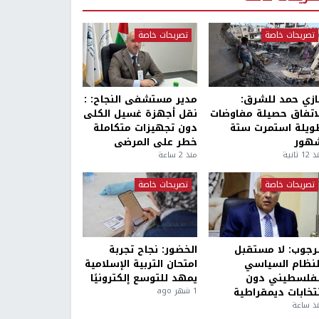
تصريحات خاصة
تصريحات خاصة
ازي حمد للشرق:
مدير مستشفى النجاح: :
لاتفاق حصيلة مفاوضات
نقل أجهزة غسيل الكلى
ويلة استمرت ستة
دون تجهيزات متكاملة
هور
خطر على المرضى
1 ثانية
منذ 2 ساعة
تصريحات خاصة
تصريحات خاصة
لرجوب: لا مستقبل
الخضور: نجاح تجربة
لنظام السياسي
امتحان التربية الإسلامية
لفلسطيني دون
يمهد للتوسع إلكترونيًا
نتخابات ديمقراطية
1 شهر ago
ذ ساعة