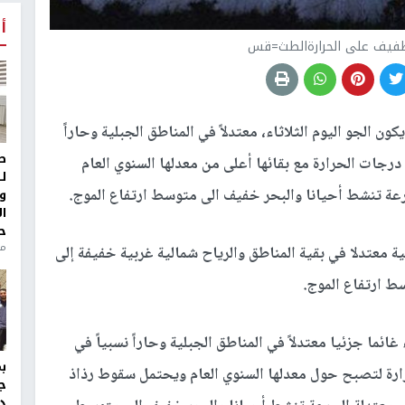
أ
فيف على الحرارةالطث=قس
ون الجو اليوم الثلاثاء، معتدلاً في المناطق الجبلية وحاراً
ط
رجات الحرارة مع بقائها أعلى من معدلها السنوي العام
ل
سرعة تنشط أحيانا والبحر خفيف الى متوسط ارتفاع الموج.
و
ا
ح
من
لية معتدلا في بقية المناطق والرياح شمالية غربية خفيفة إلى
ط ارتفاع الموج.
غائما جزئيا معتدلاً في المناطق الجبلية وحاراً نسبياً في
ارة لتصبح حول معدلها السنوي العام ويحتمل سقوط رذاذ
ج
د