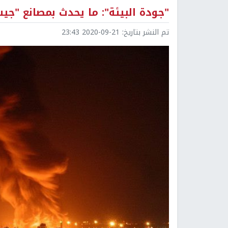
"جودة البيئة": ما يحدث بمصانع "ج
تم النشر بتاريخ:
2020-09-21 23:43