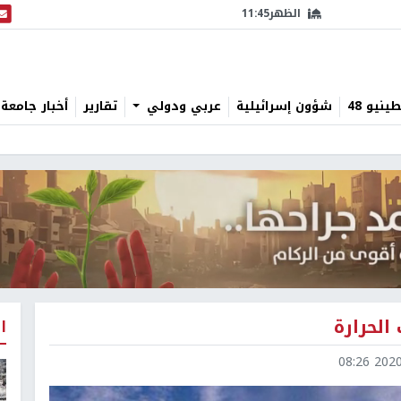
الظهر
11:45
البث
نيو 48
شؤون إسرائيلية
عربي ودولي
تقارير
أخبار جامعة 
لحرارة
ا
2020-0