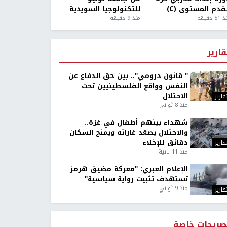
قدم المستوى (C)
للتكنولوجيا السويدية
5 دقيقة
منذ 9 دقيقة
قارير
" قانون درومي".. بين حق الدفاع عن
النفس وواقع الفلسطينيين تحت
الاحتلال
قارير
منذ 8 ثواني
شهداء بينهم أطفال في غزة..
والاحتلال يصعّد غاراته ويمنح السكان
دقائق للإخلاء
قارير
منذ 11 ثانية
الإعلام العبري: "معركة مضيق هرمز
تستهدف تثبيت رواية سياسية"
منذ 9 ثواني
قارير
صريحات خاصة