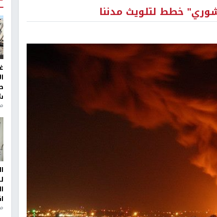
يشوري" خطط لتلويث مدننا
غ
ا
ط
ش
منذ 2
ا
ل
ا
ا
من