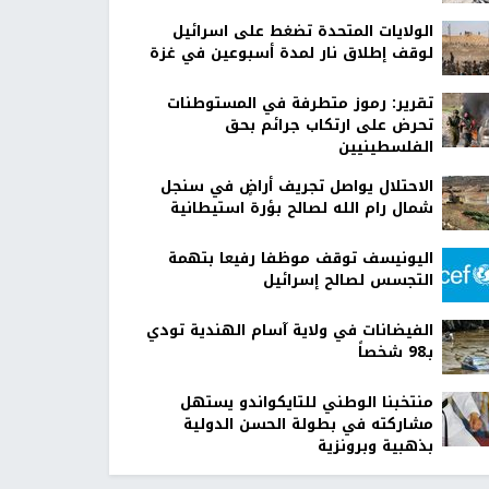
الولايات المتحدة تضغط على اسرائيل
لوقف إطلاق نار لمدة أسبوعين في غزة
تقرير: رموز متطرفة في المستوطنات
تحرض على ارتكاب جرائم بحق
الفلسطينيين
الاحتلال يواصل تجريف أراضٍ في سنجل
شمال رام الله لصالح بؤرة استيطانية
اليونيسف توقف موظفا رفيعا بتهمة
التجسس لصالح إسرائيل
الفيضانات في ولاية آسام الهندية تودي
بـ98 شخصاً
منتخبنا الوطني للتايكواندو يستهل
مشاركته في بطولة الحسن الدولية
بذهبية وبرونزية