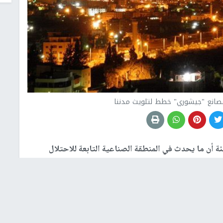
مصانع "جيشوري" خطط لتلويث مدننا
 أن ما يحدث في المنطقة الصناعية التابعة للاحتلال
اطنين غرب طولكرم، يقع ضمن الخطط الممنهجة لدولة
ارها أحد أهم مكونات الهوية الفلسطينية.
ثنين، قيام المنطقة الصناعية بإشعال النيران في مخلفاتها