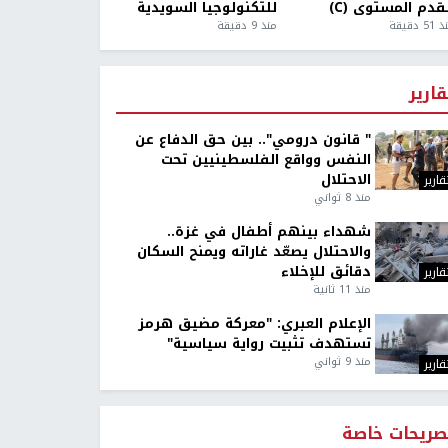
قدم المستوى (C)
للتكنولوجيا السويدية
5 دقيقة
منذ 9 دقيقة
قارير
" قانون درومي".. بين حق الدفاع عن
النفس وواقع الفلسطينيين تحت
الاحتلال
قارير
منذ 8 ثواني
شهداء بينهم أطفال في غزة..
والاحتلال يصعّد غاراته ويمنح السكان
دقائق للإخلاء
قارير
منذ 11 ثانية
الإعلام العبري: "معركة مضيق هرمز
تستهدف تثبيت رواية سياسية"
منذ 9 ثواني
قارير
صريحات خاصة