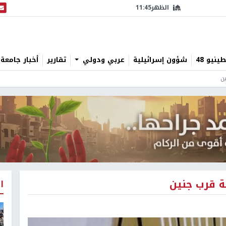
الظهر
11:45
البث
نيو 48
شؤون إسرائيلية
عربي ودولي
تقارير
أخبار جامعة 
ا