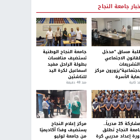
خبار جامعة النجاح
لبة مساق "مدخل
جامعة النجاح الوطنية
لقانون الاجتماعي
تستضيف منافسات
التشريعات
بطولة الراحل مفيد
لاجتماعية"يزورون مركز
اسماعيل لكرة اليد
ماية الأسرة
للناشئين
ذ ثانية
منذ 48 دقيقة
بمشاركة 25 مدرباً..
مركز إعلام النجاح
امعة النجاح تطلق
يستضيف وفدًا أكاديميًا
ورة إعداد مدربي كرة
من جامعة لوليو