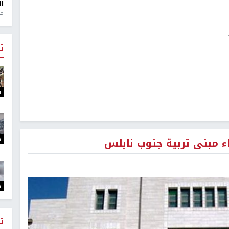
ال
منذ 1
ت
ت
ت
ء مبنى تربية جنوب نابلس
ت
ت