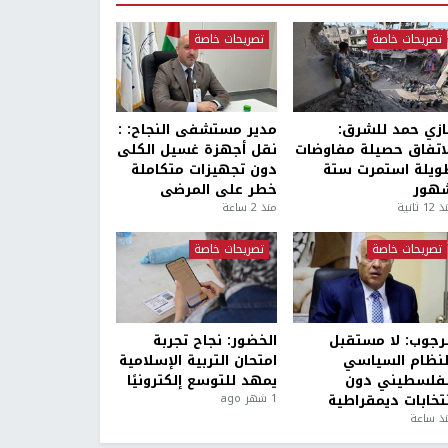
تصريحات خاصة
تصريحات خاصة
ازي حمد للشرق:
مدير مستشفى النجاح: :
لاتفاق حصيلة مفاوضات
نقل أجهزة غسيل الكلى
ويلة استمرت ستة
دون تجهيزات متكاملة
هور
خطر على المرضى
1 ثانية
منذ 2 ساعة
تصريحات خاصة
تصريحات خاصة
لرجوب: لا مستقبل
الخضور: نجاح تجربة
لنظام السياسي
امتحان التربية الإسلامية
لفلسطيني دون
يمهد للتوسع إلكترونيًا
نتخابات ديمقراطية
1 شهر ago
ذ ساعة