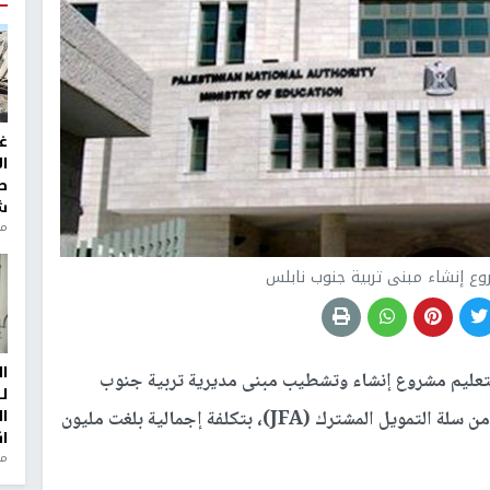
غ
ا
ط
ش
منذ 2
روع إنشاء مبنى تربية جنوب نابلس
ا
التعليم مشروع إنشاء وتشطيب مبنى مديرية تربية جنوب
ل
ا
 من سلة التمويل المشترك
(JFA)
، بتكلفة إجمالية بلغت مليون
ا
من