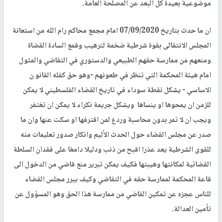
موضوعية بعيدة كل البعد عن المصلحة العامة.
ان ما حدث بتاريخ 07/09/2020 امام مجمع محاكم رام الله من استعانة
المجلس الانتقالى بقوة شرطية ضخمة لترهيب وقمع السادة القضاة
ومنعهم من ممارسة حقهم الطبيعي والدستوري في التقاضي والمثول
امام هيئة المحكمة التي تنظر في طعونهم -وهو حق كفله القانو ن
الاساسي - يشكل نقطة سوداء في تاريخ القضاء الفلسطيني لا يمكن
للزمن ان يمحوها او ينساها ويشكل جريمة نكراء لا يمكن ان تغتفر
ويجب ان لا تمر بدون محاسبة وردع لمن اقترفها او سكت عنها وان ما
صدر عن مجلس القضاء حول الحدث الأليم وانكار صدور تعليمات منه
للقوى الشرطية يعد عذرا اقبح من ذنب ودليلا دامغا على فقدان السلطة
القضائية لمكانتها وهيبتها فكيف يمكن تبرير منع قاضي من الدخول الى
قاعة المحكمة لممارسة حقه في التقاضي وكيف يبرر مجلس القضاء
للناس عجزه عن تمكين القاضي من ممارسة هذا الحق وهو المسؤول عن
تأمين العدالة.