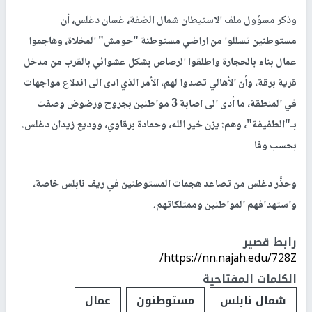
وذكر مسؤول ملف الاستيطان شمال الضفة، غسان دغلس، أن
مستوطنين تسللوا من اراضي مستوطنة "حومش" المخلاة، وهاجموا
عمال بناء بالحجارة واطلقوا الرصاص بشكل عشوائي بالقرب من مدخل
قرية برقة، وأن الأهالي تصدوا لهم، الأمر الذي ادى الى اندلاع مواجهات
في المنطقة، ما أدى الى اصابة 3 مواطنين بجروح ورضوض وصفت
بـ"الطفيفة"، وهم: يزن خير الله، وحمادة برقاوي، ووديع زيدان دغلس.
بحسب وفا
وحذَّر دغلس من تصاعد هجمات المستوطنين في ريف نابلس خاصة،
واستهدافهم المواطنين وممتلكاتهم.
رابط قصير
https://nn.najah.edu/728Z/
الكلمات المفتاحية
شمال نابلس
مستوطنون
عمال