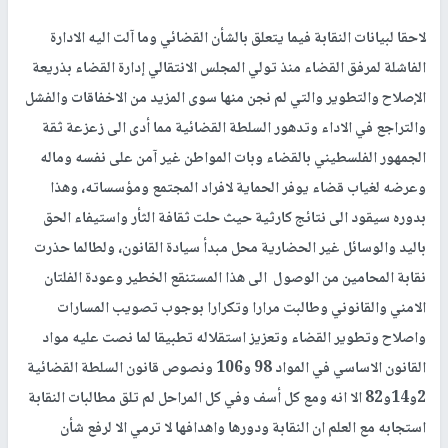
لاحقا لبيانات النقابة فيما يتعلق بالشأن القضائي وما آلت اليه الادارة
الفاشلة لمرفق القضاء منذ تولي المجلس الانتقالي إدارة القضاء بذريعة
الإصلاح والتطوير والتي لم نجن منها سوى المزيد من الاخفاقات والفشل
والتراجع في الاداء وتدهور السلطة القضائية مما أدى الى زعزعة ثقة
الجمهور الفلسطيني بالقضاء وبات المواطن غير آمن على نفسه وماله
وعرضه لغياب قضاء يوفر الحماية لافراد المجتمع ومؤسساته، وهذا
بدوره سيقود الى نتائج كارثية حيث حلت ثقافة الثأر واستيفاء الحق
باليد والوسائل غير الحضارية محل مبدأ سيادة القانون، ولطالما حذرت
نقابة المحامين من الوصول الى هذا المستنقع الخطير وعودة الفلتان
الامني والقانوني وطالبت مرارا وتكرارا بوجوب تصويب المسارات
واصلاح وتطوير القضاء وتعزيز استقلاله تطبيقا لما نصت عليه مواد
القانون الاساسي في المواد 98 و106 ونصوص قانون السلطة القضائية
2و14و82 الا انه ومع كل أسف وفي كل المراحل لم تلق مطالبات النقابة
استجابه مع العلم ان النقابة ودورها واهدافها لا ترمي الا لرفع شأن