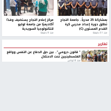
بمشاركة 25 مدرباً.. جامعة النجاح
مركز إعلام النجاح يستضيف وفدًا
تطلق دورة إعداد مدربي كرة
أكاديميًا من جامعة لوليو
القدم المستوى (C)
للتكنولوجيا السويدية
منذ 51 دقيقة
منذ 9 دقيقة
تقارير
" قانون درومي".. بين حق الدفاع عن النفس وواقع
الفلسطينيين تحت الاحتلال
منذ 8 ثواني
تقارير
شهداء بينهم أطفال في غزة.. والاحتلال يصعّد
غاراته ويمنح السكان دقائق للإخلاء
منذ 11 ثانية
تقارير
الإعلام العبري: "معركة مضيق هرمز تستهدف تثبيت
رواية سياسية"
منذ 9 ثواني
تقارير