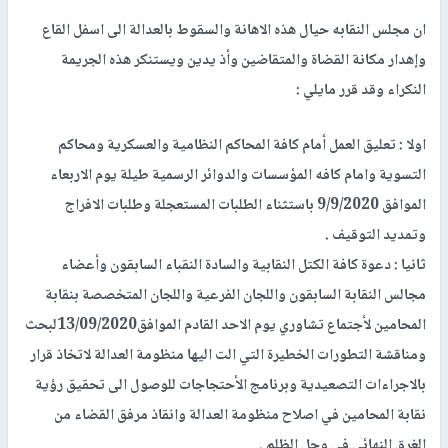
ان مجلس النقابه حيال هذه الاهانة والسقوط بالعدالة الى اسفل القاع
وإهدار مكانة القضاة والمتقاضين وأذ يدين ويستنكر هذه الجريمة
النكراء وقد قرر مايلي :
اولا : تعليق العمل أمام كافة المحاكم النظامية والعسكرية ومحاكم
التسوية وامام كافه المؤسسات والدوائر الرسمية طيلة يوم الاربعاء
الموافق 9/9/2020 باستثناء الطلبات المستعجلة وطلبات الافراج
وتمديد التوقيف .
ثانيا : دعوة كافة الكتل النقابية والسادة النقباء السابقون وأعضاء
مجالس النقابة السابقون واللجان الفرعية واللجان المتخصصة بنقابة
المحامين لأجتماع تشاوري يوم الاحد القادم الموافق13/09/2020لبحث
ومناقشة التطورات الخطيرة التي الت اليها منظومة العدالة لاتخاذ قرار
بالاجراءات التصعيدية وبرنامج الأحتجاجات للوصول الى تحقيق رؤية
نقابة المحامين في اصلاح منظومة العدالة وانقاذ مرفق القضاء من
الغرق النهائي في وحل الظلم .