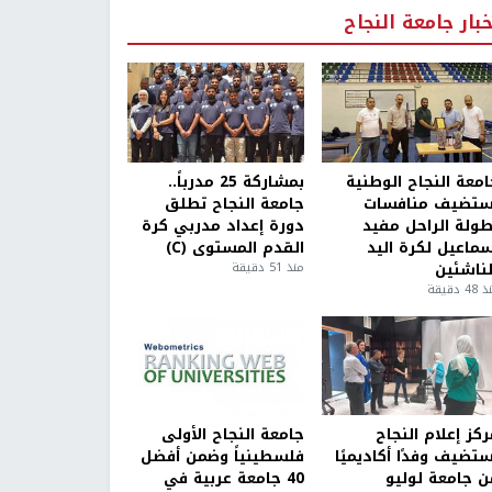
خبار جامعة النجاح
امعة النجاح الوطنية
بمشاركة 25 مدرباً..
ستضيف منافسات
جامعة النجاح تطلق
طولة الراحل مفيد
دورة إعداد مدربي كرة
سماعيل لكرة اليد
القدم المستوى (C)
لناشئين
منذ 51 دقيقة
4 دقيقة
كز إعلام النجاح
جامعة النجاح الأولى
ستضيف وفدًا أكاديميًا
فلسطينياً وضمن أفضل
ن جامعة لوليو
40 جامعة عربية في