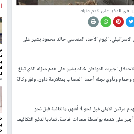
أ
يا في المكبر على هدم منزله
لاسرائيلي، اليوم الأحد، المقدسي خالد محمود بشير على
ج
ت
ب
ا
لاحتلال أجبرت المواطن خالد بشير على هدم منزله الذي تبلغ
ل
 مع مطبخ وحمام وتأوي نجله أحمد المصاب بمتلازمة داون. وفق وكالة
منذ 8
وأضاف: أن بلدية الاحتلال بالقدس أخطرت بشير بالهدم مرتين الاولى قبل نحو 4 أشهر، والثانية قبل نحو
مر
م لهدمه ذاتيا، حيث أجبر على هدمه بواسطة معدات خاصة، تفاديا لدفع التكاليف
ي
م