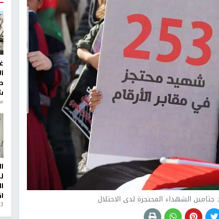
غ
ا
ط
ش
منذ 6
ا
ل
ا
ا
د جثامين الشهداء المحتجزة لدى الاحتلال
3 أيام، 23 ساعة ago