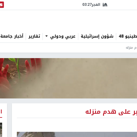
الفجر
03:27
البث
نيو 48
شؤون إسرائيلية
عربي ودولي
تقارير
أخبار جامعة 
م منزله
بر على هدم منزله
ا