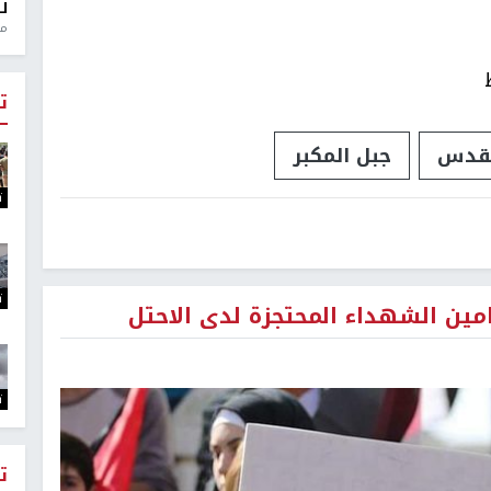
ل
منذ 0
ت
لقدس
جبل المكبر
ت
ت
امين الشهداء المحتجزة لدى الاحتل
ت
ت