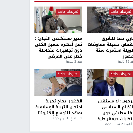
تصريحات خاصة
تصريحات خاصة
ازي حمد للشرق:
مدير مستشفى النجاح: :
لاتفاق حصيلة مفاوضات
نقل أجهزة غسيل الكلى
ويلة استمرت ستة
دون تجهيزات متكاملة
هور
خطر على المرضى
1 ثانية
منذ 2 ساعة
تصريحات خاصة
تصريحات خاصة
لرجوب: لا مستقبل
الخضور: نجاح تجربة
لنظام السياسي
امتحان التربية الإسلامية
لفلسطيني دون
يمهد للتوسع إلكترونيًا
نتخابات ديمقراطية
3 أسابيع، 1 يوم ago