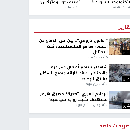
لتكنولوجيا السويدية
تصنيف "ويبومتركس"
1 دقيقة
منذ 2 ساعة
قارير
" قانون درومي".. بين حق الدفاع عن
النفس وواقع الفلسطينيين تحت
الاحتلال
قارير
6 أيام، 17 ساعة ago
شهداء بينهم أطفال في غزة..
والاحتلال يصعّد غاراته ويمنح السكان
دقائق للإخلاء
قارير
2 أسبوعين ago
الإعلام العبري: "معركة مضيق هرمز
تستهدف تثبيت رواية سياسية"
2 أسبوعين، 4 أيام ago
قارير
صريحات خاصة