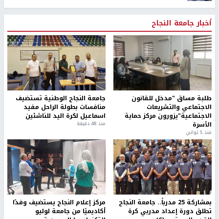
أخبار جامعة النجاح
طلبة مساق "مدخل للقانون
جامعة النجاح الوطنية تستضيف
الاجتماعي والتشريعات
منافسات بطولة الراحل مفيد
الاجتماعية"يزورون مركز حماية
اسماعيل لكرة اليد للناشئين
الأسرة
منذ 48 دقيقة
منذ 5 ثواني
بمشاركة 25 مدرباً.. جامعة النجاح
مركز إعلام النجاح يستضيف وفدًا
تطلق دورة إعداد مدربي كرة
أكاديميًا من جامعة لوليو