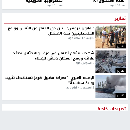
القدم المستوى (C)
للتكنولوجيا السويدية
منذ 51 دقيقة
منذ 10 دقيقة
تقارير
" قانون درومي".. بين حق الدفاع عن النفس وواقع
الفلسطينيين تحت الاحتلال
6 أيام، 17 ساعة ago
تقارير
شهداء بينهم أطفال في غزة.. والاحتلال يصعّد
غاراته ويمنح السكان دقائق للإخلاء
2 أسبوعين ago
تقارير
الإعلام العبري: "معركة مضيق هرمز تستهدف تثبيت
رواية سياسية"
2 أسبوعين، 4 أيام ago
تقارير
تصريحات خاصة
تصريحات خاصة
تصريحات خاصة