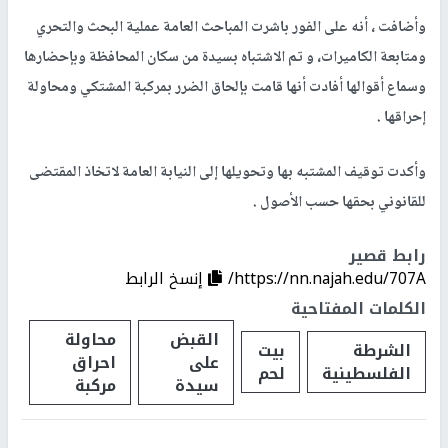
وأضافت ، أنه على الفور باشرت المباحث العامة عملية البحث والتحري
ومتابعة الكاميرات، و تم الاشتباه بسيدة من سكان المحافظة وبإحضارها
وسماع أقوالها أفادت أنها قامت بإلحاق الضرر بمركبة المشتكي ومحاولة
إحراقها .
وأكدت توقيف المشتبه بها وتحويلها إلى النيابة العامة لاتخاذ المقتضى
للقانوني بحقها حسب الأصول .
رابط قصير
https://nn.najah.edu/707A/
إنسخ الرابط
الكلمات المفتاحية
القبض
محاولة
الشرطة
بيت
على
احراق
الفلسطينية
لحم
سيدة
مركبة