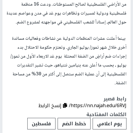
من الأراضي الفلسطينية لصالح المستوطنات. ودعت 16 منظمة
فلسطينية ودولية لمسيرات وتظاهرات يوم غد في مدن وعواصم عديدة
حول العالم، إسناداً للشعب الفلسطيني في مواجهته لمشروع الضم.
بينما أعلنت عشرات المنظمات الدولية عن نشاطات وفعاليات مساندة
أخرى خلال شهر تموز/ يوليو الجاري. وتعتزم حكومة الاحتلال بدء
إجراءات ضم أراضٍ من الضفة المحتلة يوم غد الاربعاء الأول من تموز/
يوليو ، بحسب ما أعلن عنه بنيامين نتنياهو، حيث تشير التقديرات
الفلسطينية إلى أن عملية الضم ستصل إلى أكثر من 30% من مساحة
الضفة.
رابط قصير
https://nn.najah.edu/6RVJ/
إنسخ الرابط
الكلمات المفتاحية
يوم اعلامي
خطط الضم
فلسطين