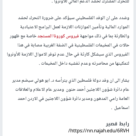
للتحرك المشترك لحشد الدعم المالي للأونروا .
وشدد على ان الوفد الفلسطيني سيؤكد على ضرورة التحرك لحشد
الموارد المالية وتأمين الموازنات اللازمة لعمل البرامج الاعتيادية
والطارئة بما في ذلك مواجهة
فيروس كورونا المستجد
خاصة مع ظهور
حالات في المخيمات الفلسطينية في الضفة الغربية مصابة في هذا
الفيروس الذي سيشكل كارثة في حال عدم توفر الاموال اللازمة للأونروا
لتمكينها من محاصرته وعدم تفشيه داخل المخيمات .
يشار الى ان وفد دولة فلسطين الذي يترأسه د. ابو هولي سيضم مدير
عام دائرة شؤون اللاجئين أحمد حنون ومدير عام الاعلام والعلاقات
العامة رامي المدهون ومدير دائرة شؤون اللاجئين في الاردن احمد
اسماعيل .
رابط قصير
https://nn.najah.edu/6RVH/