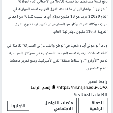
دفع قيمة مساهمتها بما نسبته 7.8% من الاجمالي العام لموازنة
"الاونروا". واشار الى ان ما قدمته الدول العربية لدعم الموازنة في
العام 2020 لا يزيد عن 18 مليون دولار، أي ما نسبته 1,2% من اجمالي
موازنة وكالة الغوث، وكان من المفترض ان تكون قيمة تبرع الدول
العربية 116,5 مليون دولار لهذا العام.
ودعا أبو هولي أبناء شعبنا في الوطن والشتات إلى المشاركة الفاعلة في
كافة الحملات الرقمية لدعم القيادة الفلسطينية في معركتها السياسية
لدعم "الأونروا"، واسقاط صفقة القرن الأميركية، ومنع تمرير مخطط
الضم العنصري.
رابط قصير
https://nn.najah.edu/6QAX/
إنسخ الرابط
الكلمات المفتاحية
الحملة
منصات التواصل
الأونروا
الرقمية
الاجتماعي