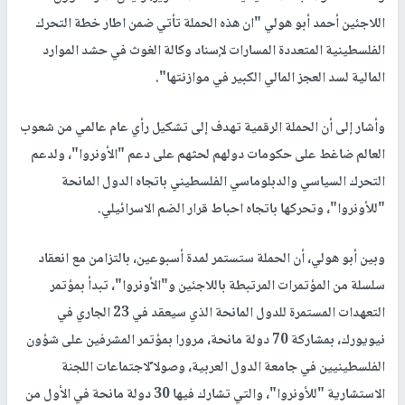
اللاجئين أحمد أبو هولي "ان هذه الحملة تأتي ضمن اطار خطة التحرك
الفلسطينية المتعددة المسارات لإسناد وكالة الغوث في حشد الموارد
المالية لسد العجز المالي الكبير في موازنتها".
وأشار إلى أن الحملة الرقمية تهدف إلى تشكيل رأي عام عالمي من شعوب
العالم ضاغط على حكومات دولهم لحثهم على دعم "الأونروا"، ولدعم
التحرك السياسي والدبلوماسي الفلسطيني باتجاه الدول المانحة
"للأونروا"، وتحركها باتجاه احباط قرار الضم الاسرائيلي.
وبين أبو هولي، أن الحملة ستستمر لمدة أسبوعين، بالتزامن مع انعقاد
سلسلة من المؤتمرات المرتبطة باللاجئين و"الأونروا"، تبدأ بمؤتمر
التعهدات المستمرة للدول المانحة الذي سيعقد في 23 الجاري في
نيويورك، بمشاركة 70 دولة مانحة، مرورا بمؤتمر المشرفين على شؤون
الفلسطينيين في جامعة الدول العربية، وصولا ًلاجتماعات اللجنة
الاستشارية "للأونروا"، والتي تشارك فيها 30 دولة مانحة في الأول من