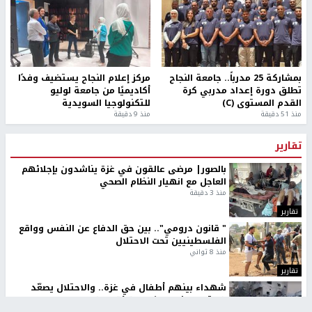
بمشاركة 25 مدرباً.. جامعة النجاح
مركز إعلام النجاح يستضيف وفدًا
تطلق دورة إعداد مدربي كرة
أكاديميًا من جامعة لوليو
القدم المستوى (C)
للتكنولوجيا السويدية
منذ 51 دقيقة
منذ 9 دقيقة
تقارير
بالصور| مرضى عالقون في غزة يناشدون بإجلائهم
العاجل مع انهيار النظام الصحي
منذ 3 دقيقة
تقارير
" قانون درومي".. بين حق الدفاع عن النفس وواقع
الفلسطينيين تحت الاحتلال
منذ 8 ثواني
تقارير
شهداء بينهم أطفال في غزة.. والاحتلال يصعّد
غاراته ويمنح السكان دقائق للإخلاء
منذ 11 ثانية