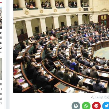
غ
ا
ط
ش
منذ 6
ا
ل
ا
رة ارشيفية
ا
3 أيام، 23 ساعة ago