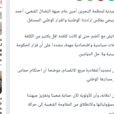
أ
يذية لمنظمة التحرير، أمين عام جبهة النضال الشعبي، أحمد
يخي يعكس إرادتنا الوطنية والقرار الوطني المستقل.
ايش مع الضم حتى لو كانت كلفته اقل بكثير من الكلفة
ط
ل
تبعات سياسية واقتصادية مهمة، مشددا على أن قرار الحكومة
و
ينية ولا حل الدولتين.
ا
ح
منذ 
 تحديداً لمغادرة مربع الانقسام، موضحا أن احتكام حماس
ر مسارها الوطني.
اعلانه، وأن الأولوية الآن حماية شعبنا وتعزيز جبهتنا
ج
سؤولياتها والانطلاق من المقاومة الشعبية إلى حركة
د
ضم.
ال