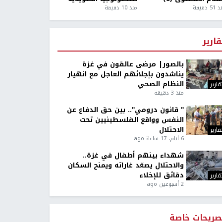
5 دقيقة
منذ 10 دقيقة
قارير
بالصور| مرضى عالقون في غزة
يناشدون بإجلائهم العاجل مع انهيار
النظام الصحي
قارير
منذ 3 دقيقة
" قانون درومي".. بين حق الدفاع عن
النفس وواقع الفلسطينيين تحت
الاحتلال
قارير
6 أيام، 17 ساعة ago
شهداء بينهم أطفال في غزة..
والاحتلال يصعّد غاراته ويمنح السكان
دقائق للإخلاء
قارير
2 أسبوعين ago
صريحات خاصة