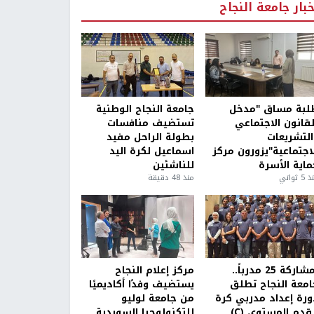
خبار جامعة النجاح
لبة مساق "مدخل
جامعة النجاح الوطنية
لقانون الاجتماعي
تستضيف منافسات
التشريعات
بطولة الراحل مفيد
لاجتماعية"يزورون مركز
اسماعيل لكرة اليد
ماية الأسرة
للناشئين
5 ثواني
منذ 48 دقيقة
بمشاركة 25 مدرباً..
مركز إعلام النجاح
امعة النجاح تطلق
يستضيف وفدًا أكاديميًا
ورة إعداد مدربي كرة
من جامعة لوليو
قدم المستوى (C)
للتكنولوجيا السويدية