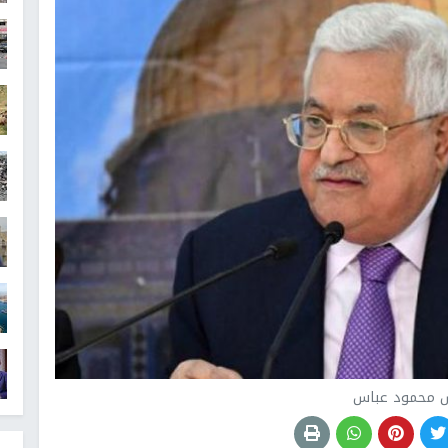
س محمود عباس