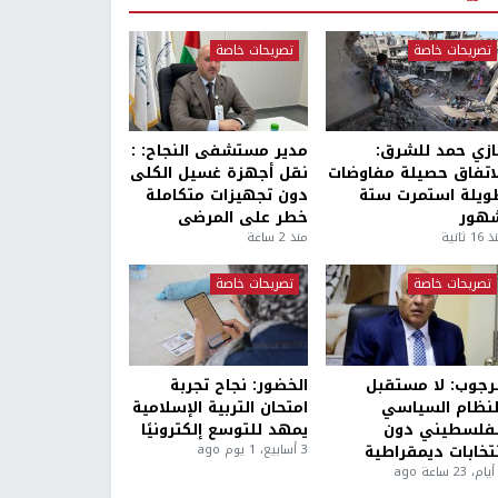
تصريحات خاصة
تصريحات خاصة
ازي حمد للشرق:
مدير مستشفى النجاح: :
لاتفاق حصيلة مفاوضات
نقل أجهزة غسيل الكلى
ويلة استمرت ستة
دون تجهيزات متكاملة
هور
خطر على المرضى
1 ثانية
منذ 2 ساعة
تصريحات خاصة
تصريحات خاصة
لرجوب: لا مستقبل
الخضور: نجاح تجربة
لنظام السياسي
امتحان التربية الإسلامية
لفلسطيني دون
يمهد للتوسع إلكترونيًا
نتخابات ديمقراطية
3 أسابيع، 1 يوم ago