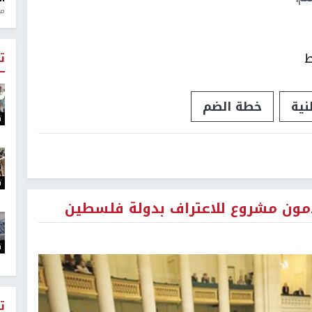
منذ 1
ط
ت
نية
خطة الضم
ت
ت
قدمون مشروع للاعتراف بدولة فلسطين
ت
ت