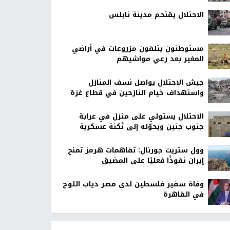
الاحتلال يقتحم مدينة نابلس
مستوطنون يتلفون مزروعات في أراضي
المغير بعد رعي مواشيهم
جيش الاحتلال يواصل نسف المنازل
واستهداف خيام النازحين في قطاع غزة
الاحتلال يستولي على منزل في عرابة
جنوب جنين ويحوّله إلى ثكنة عسكرية
وول ستريت جورنال: تفاهمات هرمز تمنح
إيران نفوذًا فعليًا على المضيق
وفاة سفير فلسطين لدى مصر دياب اللوح
في القاهرة