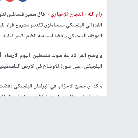
رام الله -
النجاح الإخباري -
قال سفير فلسطين لدى ال
الفدرالي البلجيكي سيحاولون تقديم مشروع قرار للبر
الموقف البلجيكي رافضا لسياسة الضم الاسرائيلية.
وأوضح الفرا لاذاعة صوت فلسطين، اليوم الأربعاء، أن
البلجيكي، على صورة الأوضاع في الارض الفلسطينية 
وأكد أن جميع الاحزاب في البرلمان البلجيكي رفضت س
مشددا على مطالبته للمبعوث الأوروبي لعملية السلام
على انتهاكاتها بحق شعبنا وأرضه.
رابط قصير