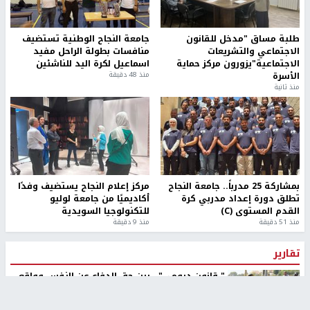
طلبة مساق "مدخل للقانون
جامعة النجاح الوطنية تستضيف
الاجتماعي والتشريعات
منافسات بطولة الراحل مفيد
الاجتماعية"يزورون مركز حماية
اسماعيل لكرة اليد للناشئين
الأسرة
منذ 48 دقيقة
منذ ثانية
بمشاركة 25 مدرباً.. جامعة النجاح
مركز إعلام النجاح يستضيف وفدًا
تطلق دورة إعداد مدربي كرة
أكاديميًا من جامعة لوليو
القدم المستوى (C)
للتكنولوجيا السويدية
منذ 51 دقيقة
منذ 9 دقيقة
تقارير
" قانون درومي".. بين حق الدفاع عن النفس وواقع
الفلسطينيين تحت الاحتلال
منذ 8 ثواني