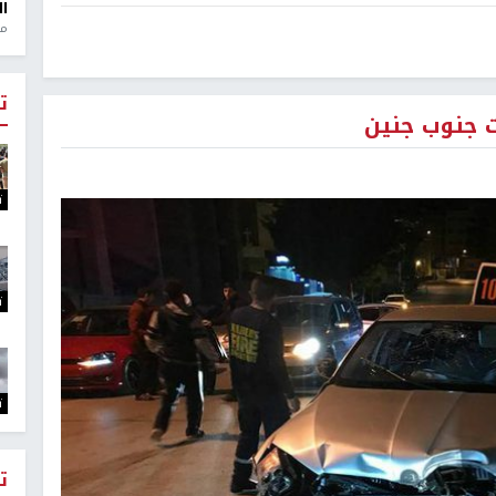
ال
منذ 1
ت
ت
ت
ت
ت