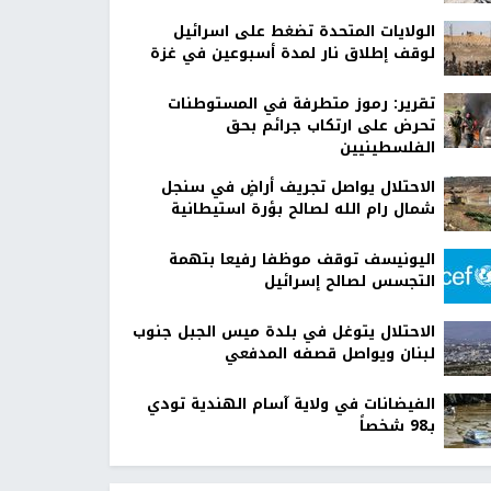
الولايات المتحدة تضغط على اسرائيل
لوقف إطلاق نار لمدة أسبوعين في غزة
تقرير: رموز متطرفة في المستوطنات
تحرض على ارتكاب جرائم بحق
الفلسطينيين
الاحتلال يواصل تجريف أراضٍ في سنجل
شمال رام الله لصالح بؤرة استيطانية
اليونيسف توقف موظفا رفيعا بتهمة
التجسس لصالح إسرائيل
الاحتلال يتوغل في بلدة ميس الجبل جنوب
لبنان ويواصل قصفه المدفعي
الفيضانات في ولاية آسام الهندية تودي
بـ98 شخصاً