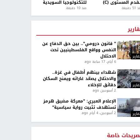
قدم المستوى (C)
للتكنولوجيا السويدية
5 دقيقة
منذ 10 دقيقة
قارير
" قانون درومي".. بين حق الدفاع عن
النفس وواقع الفلسطينيين تحت
الاحتلال
قارير
6 أيام، 17 ساعة ago
شهداء بينهم أطفال في غزة..
والاحتلال يصعّد غاراته ويمنح السكان
دقائق للإخلاء
قارير
2 أسبوعين ago
الإعلام العبري: "معركة مضيق هرمز
تستهدف تثبيت رواية سياسية"
2 أسبوعين، 4 أيام ago
قارير
صريحات خاصة