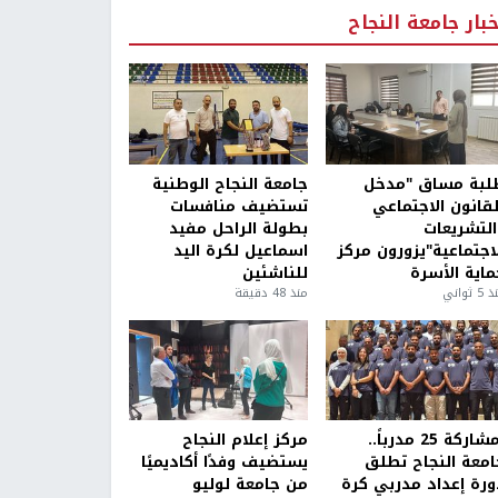
خبار جامعة النجاح
لبة مساق "مدخل
جامعة النجاح الوطنية
لقانون الاجتماعي
تستضيف منافسات
التشريعات
بطولة الراحل مفيد
لاجتماعية"يزورون مركز
اسماعيل لكرة اليد
ماية الأسرة
للناشئين
5 ثواني
منذ 48 دقيقة
بمشاركة 25 مدرباً..
مركز إعلام النجاح
امعة النجاح تطلق
يستضيف وفدًا أكاديميًا
ورة إعداد مدربي كرة
من جامعة لوليو