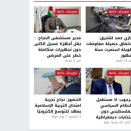
تصريحات خاصة
تصريحات خاصة
ازي حمد للشرق:
مدير مستشفى النجاح: :
لاتفاق حصيلة مفاوضات
نقل أجهزة غسيل الكلى
ويلة استمرت ستة
دون تجهيزات متكاملة
هور
خطر على المرضى
1 ثانية
منذ 2 ساعة
تصريحات خاصة
تصريحات خاصة
لرجوب: لا مستقبل
الخضور: نجاح تجربة
لنظام السياسي
امتحان التربية الإسلامية
لفلسطيني دون
يمهد للتوسع إلكترونيًا
نتخابات ديمقراطية
3 أسابيع، 1 يوم ago