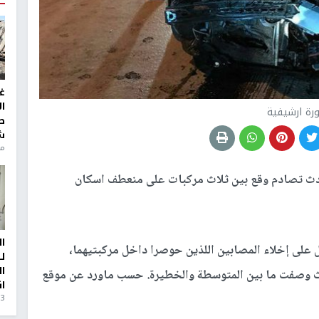
غ
ا
رة ارشيفية
ط
ش
منذ 6
ث تصادم وقع بين ثلاث مركبات على منعطف اسكان
ا
ل على إخلاء المصابين اللذين حوصرا داخل مركبتيهما،
ل
ا
يث وصفت ما بين المتوسطة والخطيرة. حسب ماورد عن موقع
ا
3 أيام، 23 ساعة ago