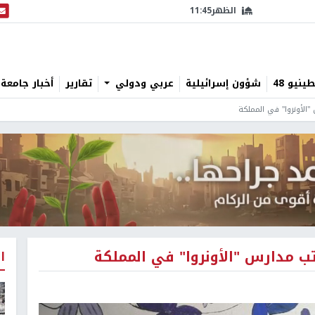
الظهر
11:45
البث
نيو 48
شؤون إسرائيلية
عربي ودولي
تقارير
أخبار جامعة 
"الأونروا" في المملكة
تب مدارس "الأونروا" في المملكة
ا