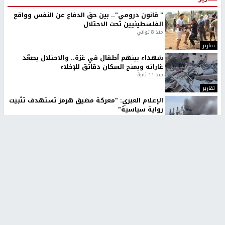
" قانون درومي".. بين حق الدفاع عن النفس وواقع
الفلسطينيين تحت الاحتلال
منذ 8 ثواني
تقارير
شهداء بينهم أطفال في غزة.. والاحتلال يصعّد
غاراته ويمنح السكان دقائق للإخلاء
منذ 11 ثانية
تقارير
الإعلام العبري: "معركة مضيق هرمز تستهدف تثبيت
رواية سياسية"
منذ 9 ثواني
تقارير
تصريحات خاصة
تصريحات خاصة
تصريحات خاصة