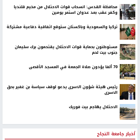
محافظة القدس: انسحاب قوات الاحتلال من مخيم قلنديا
وكفر عقب بعد عدوان استمر يومين
تركيا والسعودية وباكستان ستوقع اتفاقية دفاعية مشتركة
مستوطنون بحماية قوات الاحتلال يقتحمون برك سليمان
جنوب بيت لحم
70 ألفا يؤدون صلاة الجمعة في المسجد الأقصى
رئيس هيئة شؤون الاسرى يدعو لوقف سياسة بن غفير بحق
الاسرى
الاحتلال يهاجم بيت فوريك
أخبار جامعة النجاح