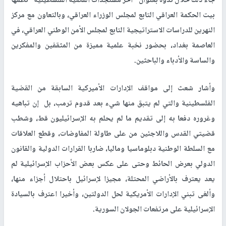
جاء ذلك خلال ندوة بعنوان "آخر مستجدات القضية الفلسطينية" نظمها
بيت الحكمة العراقي التابع لمجلس الوزراء العراقي، وبالتعاون مع مركز
النهرين للدراسات الاستراتيجية التابع لمجلس الأمن الوطني العراقي، في
العاصمة بغداد، بحضور نخبة علمية مميزة من المثقفين والمفكرين
والساسة والأدباء والباحثين.
وأشار شعث إلى مواقف الإدارات الأميركية السابقة من القضية
الفلسطينية والتي لم يتبق منها شيء بعد قدوم ترمب، بل إن تباهيه
وغروره دفعا به إلى تقديم ما لم يحلم به الإسرائيليون قط، وشطب
قضيتي القدس واللاجئين من على طاولة المفاوضات، وقطع العلاقات
مع السلطة الوطنية دبلوماسيا وماليا، ضاربا القرارات الدولية والقانون
الدولي بعرض الحائط وحتى على عكس بعض الأحزاب الإسرائيلية لم
يعد يعترف بالأراضي المحتلة، مجيزا لإسرائيل باحتلال أجزاء منها،
وألغى تبني الإدارات الأمريكية لحل الدولتين، وأخيرا اعترف بالسيادة
الإسرائيلية على مرتفعات الجولان السورية.