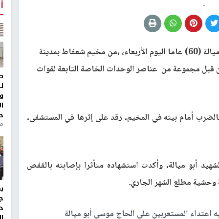
أ
-
استشهد،المواطن موسى أبو ميالة (60) عاما اليوم الأربعاء، ،من مخيم شعفاط بمدينة
 من قبل مجموعة من عناصر الوحدات الخاصة التابعة لقوات
ط
ل
و
ا
ح
بالضرب أمام بيته في المخيم، رقد على إثرها في المستشفى،
من
د أبو ميالة، وأكدت استشهاده متأثرا بإصابته بالقفص
 وحشية مطلع الشهر الجاري
.
ج
د
ه اعتداء المستعربين على الحاج موسى أبو ميالة
ال