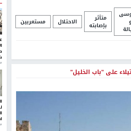
سى
متأثر
الاحتلال
مستعربين
بإصابته
الة
غ
ا
ط
ش
منذ 2
اء على "باب الخليل"
ا
ل
ا
ا
من