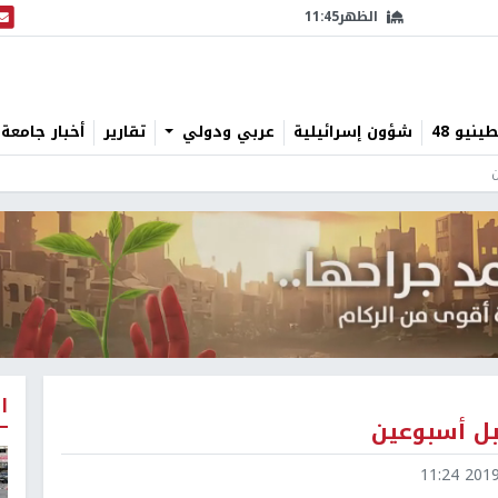
الظهر
11:45
البث
نيو 48
شؤون إسرائيلية
عربي ودولي
تقارير
أخبار جامعة 
ن
ا
بل أسبوعين
2019-0