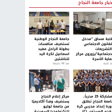
خبار جامعة النجاح
لبة مساق "مدخل
جامعة النجاح الوطنية
لقانون الاجتماعي
تستضيف منافسات
التشريعات
بطولة الراحل مفيد
لاجتماعية"يزورون مركز
اسماعيل لكرة اليد
ماية الأسرة
للناشئين
ذ ثانية
منذ 48 دقيقة
بمشاركة 25 مدرباً..
مركز إعلام النجاح
امعة النجاح تطلق
يستضيف وفدًا أكاديميًا
ورة إعداد مدربي كرة
من جامعة لوليو
قدم المستوى (C)
للتكنولوجيا السويدية