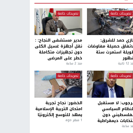
تصريحات خاصة
تصريحات خاصة
ازي حمد للشرق:
مدير مستشفى النجاح: :
لاتفاق حصيلة مفاوضات
نقل أجهزة غسيل الكلى
ويلة استمرت ستة
دون تجهيزات متكاملة
هور
خطر على المرضى
1 ثانية
منذ 2 ساعة
تصريحات خاصة
تصريحات خاصة
لرجوب: لا مستقبل
الخضور: نجاح تجربة
لنظام السياسي
امتحان التربية الإسلامية
لفلسطيني دون
يمهد للتوسع إلكترونيًا
نتخابات ديمقراطية
1 شهر ago
ذ ساعة