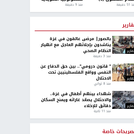
5 دقيقة
منذ 9 دقيقة
قارير
بالصور| مرضى عالقون في غزة
يناشدون بإجلائهم العاجل مع انهيار
النظام الصحي
قارير
منذ 3 دقيقة
" قانون درومي".. بين حق الدفاع عن
النفس وواقع الفلسطينيين تحت
الاحتلال
قارير
منذ 8 ثواني
شهداء بينهم أطفال في غزة..
والاحتلال يصعّد غاراته ويمنح السكان
دقائق للإخلاء
قارير
منذ 11 ثانية
صريحات خاصة