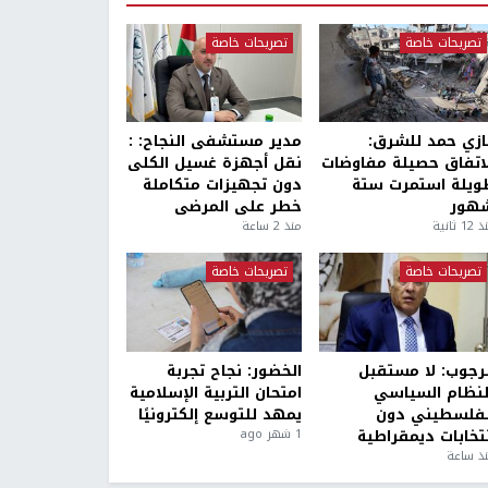
تصريحات خاصة
تصريحات خاصة
ازي حمد للشرق:
مدير مستشفى النجاح: :
لاتفاق حصيلة مفاوضات
نقل أجهزة غسيل الكلى
ويلة استمرت ستة
دون تجهيزات متكاملة
هور
خطر على المرضى
1 ثانية
منذ 2 ساعة
تصريحات خاصة
تصريحات خاصة
لرجوب: لا مستقبل
الخضور: نجاح تجربة
لنظام السياسي
امتحان التربية الإسلامية
لفلسطيني دون
يمهد للتوسع إلكترونيًا
نتخابات ديمقراطية
1 شهر ago
ذ ساعة