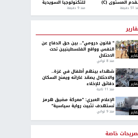
قدم المستوى (C)
للتكنولوجيا السويدية
5 دقيقة
منذ 9 دقيقة
قارير
" قانون درومي".. بين حق الدفاع عن
النفس وواقع الفلسطينيين تحت
الاحتلال
قارير
منذ 8 ثواني
شهداء بينهم أطفال في غزة..
والاحتلال يصعّد غاراته ويمنح السكان
دقائق للإخلاء
قارير
منذ 11 ثانية
الإعلام العبري: "معركة مضيق هرمز
تستهدف تثبيت رواية سياسية"
منذ 9 ثواني
قارير
صريحات خاصة