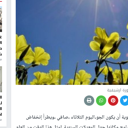
غ
ا
ط
ش
منذ 2
رة ارشيفية
ا
ل
ا
ا
وية أن يكون الجو،اليوم الثلاثاء ،صافي ،ويطرأ إنخفاض
من
وح مكانها حول المعدلات السنوية لمثل هذا الوقت من العام