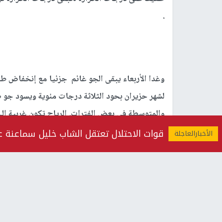
.
وغدا الأربعاء يبقى الجو غائم جزئيا مع إنخفاض طف
لشهر حزيران بحود الثلاثة درجات مئوية ويسود جو 
والمتوسطة في بعض الفترات. الرياح تكون غربية الى 
وأعلم.
قوات الاحتلال تعتقل الشاب خليل سماعنة على حاجز 17 قرب 
أما الخميس ، يطرأ إرتفاع طفيف على درجات الحرارة
ويسود جو صيفي عادي في المناطق الجبلية وحار نسبي
الغورية والمنخفضة ومناطق البحر الميت. الرياح تكون