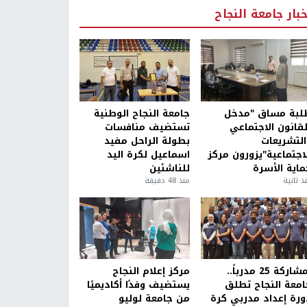
خبار جامعة النجاح
لبة مساق "مدخل
جامعة النجاح الوطنية
لقانون الاجتماعي
تستضيف منافسات
التشريعات
بطولة الراحل مفيد
لاجتماعية"يزورون مركز
اسماعيل لكرة اليد
ماية الأسرة
للناشئين
ذ ثانية
منذ 48 دقيقة
بمشاركة 25 مدرباً..
مركز إعلام النجاح
امعة النجاح تطلق
يستضيف وفدًا أكاديميًا
ورة إعداد مدربي كرة
من جامعة لوليو