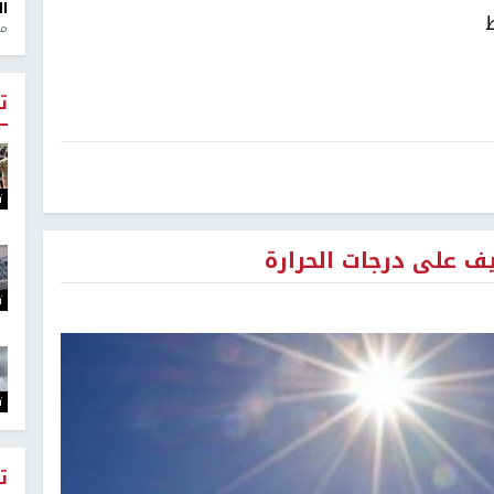
ال
منذ 1
ت
ت
 على درجات الحرارة
ت
ت
ت