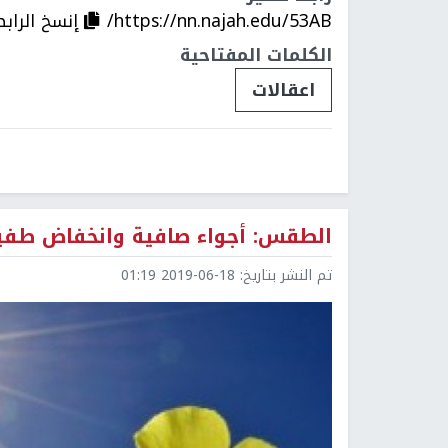
https://nn.najah.edu/53AB/
إنسخ الرابط
الكلمات المفتاحية
اعقالات
الطقس: أجواء صافية وانخفاض طفيف
تم النشر بتاريخ:
2019-06-18 01:19