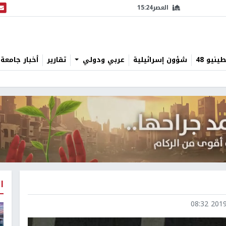
العصر
15:24
البث
نيو 48
شؤون إسرائيلية
عربي ودولي
تقارير
أخبار جامعة 
ا
2019-0