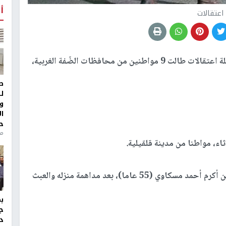
أ
اعتقالات
شنّت قوات الاحتلال حملة اعتقالات طالت 9 مواطنين من محافظات الضّفة الغربية،
ط
ل
و
ا
ح
من
ثاء، مواطنا من مدينة قلقيلية.
وذكر شهود عيان، أن قوات الاحتلال اعتقلت المواطن أكرم أحمد مسكاوي (55 عاما)، بعد مداهمة منزله والعبث
ج
د