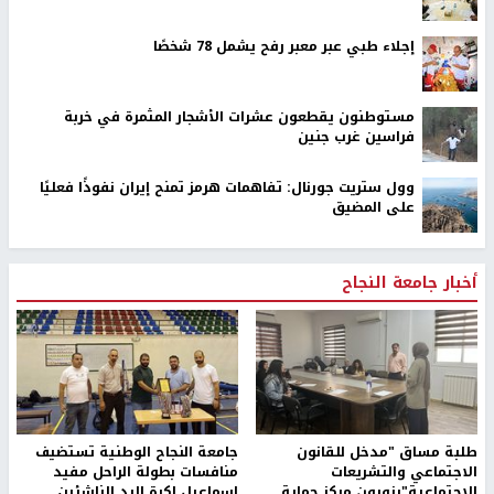
إجلاء طبي عبر معبر رفح يشمل 78 شخصًا
مستوطنون يقطعون عشرات الأشجار المثمرة في خربة
فراسين غرب جنين
وول ستريت جورنال: تفاهمات هرمز تمنح إيران نفوذًا فعليًا
على المضيق
أخبار جامعة النجاح
طلبة مساق "مدخل للقانون
جامعة النجاح الوطنية تستضيف
الاجتماعي والتشريعات
منافسات بطولة الراحل مفيد
الاجتماعية"يزورون مركز حماية
اسماعيل لكرة اليد للناشئين