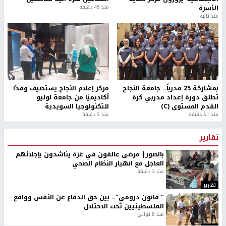
الأسرة
منذ 48 دقيقة
منذ ثانية
بمشاركة 25 مدرباً.. جامعة النجاح
مركز إعلام النجاح يستضيف وفدًا
تطلق دورة إعداد مدربي كرة
أكاديميًا من جامعة لوليو
القدم المستوى (C)
للتكنولوجيا السويدية
منذ 51 دقيقة
منذ 9 دقيقة
تقارير
بالصور| مرضى عالقون في غزة يناشدون بإجلائهم
العاجل مع انهيار النظام الصحي
منذ 3 دقيقة
تقارير
" قانون درومي".. بين حق الدفاع عن النفس وواقع
الفلسطينيين تحت الاحتلال
منذ 8 ثواني