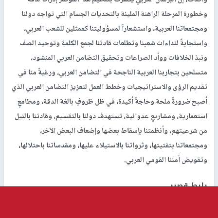
وخطورة المرحلة الراهنة المليئة بالتحديات الجسام التي تواجه دولنا
ومجتمعاتنا العربية، واستشعاراً لمسؤوليتنا كممثلين للشعب العربي،
واستجابةً لنداءات شعبنا وتطلعات قادتنا لجمع الكلمة وتوحيد الصف
ونبذ الخلافات ووأد الصراعات وتحقيق التضامن العربي المنشود،
متسلحين بتجاربنا العربية الناجحة في التضامن العربي، ورغبةً منا في
تقديم الرؤى والاستراتيجيات وخطط العمل لتعزيز التضامن العربي الذي
أصبح ضرورةً ملحة وحاجةً أكيدة، في ظل ظروفٍ بالغة الدقة، ومطامعٍ
استعمارية، ومشاريعٍ عدوانية، تستهدف دولنا بالتقسيم، وقادتنا بالنيل
من شرعيتهم، وأنظمتنا بإسقاط بعضها وإضعاف البعض الآخر،
ومجتمعاتنا بتفتيتها، وثرواتنا بالاستيلاء عليها، ومقدساتنا باحتلالها،
وتقويض أمننا القومي العربي.
رابط قصير
https://nn.najah.edu/49D9/
الكلمات المفتاحية