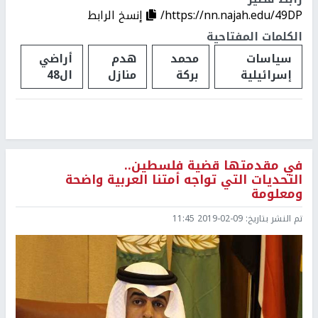
https://nn.najah.edu/49DP/
إنسخ الرابط
الكلمات المفتاحية
سياسات
محمد
هدم
أراضي
إسرائيلية
بركة
منازل
ال48
في مقدمتها قضية فلسطين..
التحديات التي تواجه أمتنا العربية واضحة
ومعلومة
تم النشر بتاريخ:
2019-02-09 11:45