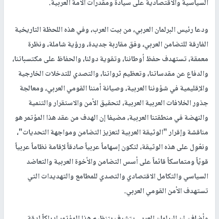
السياسية والاقتصادية على سيادة ومقدرات الأمة العربية.
ودعا رئيس البرلمان العربي، من بيت العرب، وفي هذه اللحظة التاريخية
الفارقة للتضامن العربي، وفق مقاربة جديدة، ورؤية شاملة، ونظرة
معمقة، تستهدف حفظ أوطاننا، وتقوية دولنا، والحفاظ على مكتسباتنا،
والدفاع عن مقدساتنا، وتعظيم ثرواتنا، والتصدي للتدخلات الخارجية
والإقليمية في شؤوننا العربية، وصيانة أمننا القومي العربي، ومعالجة
جذور الخلافات العربية العربية، لتحقيق الأمن والاستقرار والتنمية
والنهضة في منطقتنا العربية، مضيفا إن الهدف من عقد هذا المؤتمر هو
مناقشة وإقرار "الوثيقة العربية لتعزيز التضامن ومواجهة التحديات"،
ونعّوِل على هذه الوثيقة، لتكون إسهاماً عربياً صادقاً لإقامة نظاماً عربياً
قويّاً ومتماسكاً قائماً على أسس التضامن والأخوة العربية والتعاضد
السياسي والتكامل الاقتصادي والتصدي للمطامع والتهديدات التي
تستهدف الأمن القومي العربي.
وأضاف، إن البرلمان العربي يتشرف بتنظيم هذا المؤتمر إدراكاً لدقة