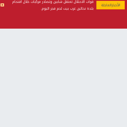
قوات الاحتلال تعتقل شابين وتصادر مركبات خلال اقتحام
الأمة
القضية
البرلمان
بلدة نحالين غرب بيت لحم فجر اليوم.
العربية
الفلسطينية
العربي
اخر الأخبار
مصادر عبرية: خلافات أميركية إسرائيلية بشأن وثيقة الـ15
نقطة
نيويورك تايمز: إيران تستخدم هرمز للضغط على ترامب
والعودة لاتفاق يونيو
القناة 13: واشنطن تضغط لإنهاء القتال في 3 جبهات
إصابة شاب بشظايا رصاص الاحتلال واعتقال خمسة مواطنين
خلال اقتحام مخيم بلاطة