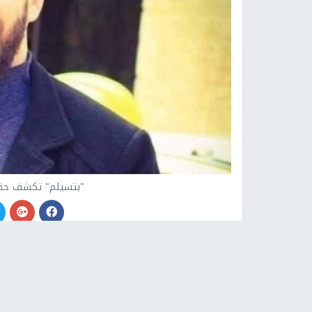
"بتسيلم" تكشف حقي
نابلس -
النجاح الإخباري -
كشف تحقيق لمركز المعلوم
(بتسيلم)، أنَّه خلافًا لتصريحات الشاباك والجيش الإ
بخطَّة مسبقة، وأطلقت عليه النيران حسب شهود عيان