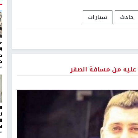
حادث
سيارات
غ
ا
ط
ش
ر عليه من مسافة الصفر
منذ 2
ا
ل
ا
ا
من