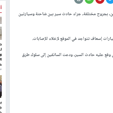
أ
، بجروح مختلفة، جراء حادث سير بين شاحنة وسيارتين
ط
ل
و
لقت الشرطة الإسرائيلية طريق (356) الذي وقع عليه حادث السير، ودعت السائقين إلى سلوك طرق
ا
ح
من
ج
د