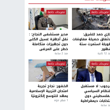
تصريحات خاصة
تصريحات خاصة
ازي حمد للشرق:
مدير مستشفى النجاح: :
لاتفاق حصيلة مفاوضات
نقل أجهزة غسيل الكلى
ويلة استمرت ستة
دون تجهيزات متكاملة
هور
خطر على المرضى
1 ثانية
منذ 2 ساعة
تصريحات خاصة
تصريحات خاصة
لرجوب: لا مستقبل
الخضور: نجاح تجربة
لنظام السياسي
امتحان التربية الإسلامية
لفلسطيني دون
يمهد للتوسع إلكترونيًا
نتخابات ديمقراطية
1 شهر ago
ذ ساعة