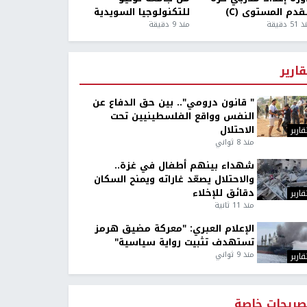
قدم المستوى (C)
للتكنولوجيا السويدية
5 دقيقة
منذ 9 دقيقة
قارير
" قانون درومي".. بين حق الدفاع عن
النفس وواقع الفلسطينيين تحت
الاحتلال
قارير
منذ 8 ثواني
شهداء بينهم أطفال في غزة..
والاحتلال يصعّد غاراته ويمنح السكان
دقائق للإخلاء
قارير
منذ 11 ثانية
الإعلام العبري: "معركة مضيق هرمز
تستهدف تثبيت رواية سياسية"
منذ 9 ثواني
قارير
صريحات خاصة