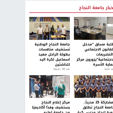
خبار جامعة النجاح
لبة مساق "مدخل
جامعة النجاح الوطنية
لقانون الاجتماعي
تستضيف منافسات
التشريعات
بطولة الراحل مفيد
لاجتماعية"يزورون مركز
اسماعيل لكرة اليد
ماية الأسرة
للناشئين
ذ ثانية
منذ 48 دقيقة
بمشاركة 25 مدرباً..
مركز إعلام النجاح
امعة النجاح تطلق
يستضيف وفدًا أكاديميًا
ورة إعداد مدربي كرة
من جامعة لوليو