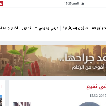
العصر
15:25
البث
نيو 48
شؤون إسرائيلية
عربي ودولي
تقارير
أخبار جامعة 
في تقوع
ا
2019-0