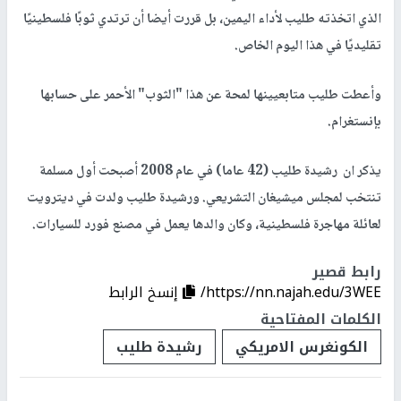
الذي اتخذته طليب لأداء اليمين، بل قررت أيضا أن ترتدي ثوبًا فلسطينيًا
تقليديًا في هذا اليوم الخاص.
وأعطت طليب متابعيينها لمحة عن هذا "الثوب" الأحمر على حسابها
بإنستغرام.
يذكر ان رشيدة طليب (42 عاما) في عام 2008 أصبحت أول مسلمة
تنتخب لمجلس ميشيغان التشريعي. ورشيدة طليب ولدت في ديترويت
لعائلة مهاجرة فلسطينية، وكان والدها يعمل في مصنع فورد للسيارات.
رابط قصير
https://nn.najah.edu/3WEE/
إنسخ الرابط
الكلمات المفتاحية
الكونغرس الامريكي
رشيدة طليب