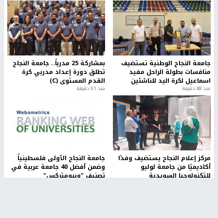
جامعة النجاح الوطنية تستضيف
بمشاركة 25 مدرباً.. جامعة النجاح
منافسات بطولة الراحل مفيد
تطلق دورة إعداد مدربي كرة
اسماعيل لكرة اليد للناشئين
القدم المستوى (C)
منذ 48 دقيقة
منذ 51 دقيقة
مركز إعلام النجاح يستضيف وفدًا
جامعة النجاح الأولى فلسطينياً
أكاديميًا من جامعة لوليو
وضمن أفضل 40 جامعة عربية في
للتكنولوجيا السويدية
تصنيف "ويبومتركس"
منذ 10 دقيقة
منذ 2 ساعة
تقارير