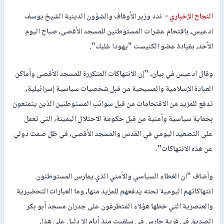
النجاح الإخباري -
ندد وزير الأوقاف والشؤون الدينية الشيخ يوسف
ادعيس، باقتحام عشرات المستوطنين للمسجد الأقصى، صباح اليوم
الأحد، بقيادة عضو الكنيست "يهودا غليك".
وقال ادعيس في بيان، "إن الانتهاكات المتكررة للمسجد الأقصى وأماكن
العبادة الإسلامية والمسيحية من قبل شخصيات سياسية إسرائيلية،
تدفع للمزيد من الاقتحامات من قبل سوائب المستوطنين الذين يتمتعون
بحماية سياسية وأمنية من قبل حكومة الاحتلال اليمينة، التي تعمل
على التصعيد اليومي في القدس والمسجد الأقصى، في ظل صمت دولي
عن هذه الانتهاكات".
وأضاف "ان الغطاء السياسي والأمني الذي يمارس المستوطنون
انتهاكاتهم اليومية تحته يدفعهم للمزيد منها، وما العبارات التحضيرية
والعنصرية التي خطها هؤلاء المتطرفون على جدران مسجد أبو بكر
الصديق في قرية حارس في سلفيت منذ أيام إلا دليل على هذا.