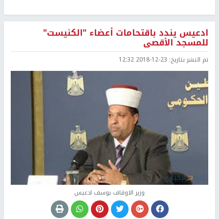
ادعيس يندد باقتحامات أعضاء "الكنيست"
للمسجد الأقصى
تم النشر بتاريخ:
2018-12-23 12:32
وزير الاوقاف يوسف ادعيس