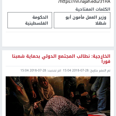
https://nn.najah.edu/31HA/
الكلمات المفتاحية
وزير العمل مأمون أبو
الحكومة
شهلا
الفلسطينية
الخارجية: نطالب المجتمع الدولي بحماية شعبنا
فوراً
تم النشر بتاريخ:
2018-07-28 15:04
اخر تحديث:
2018-07-28 15:04