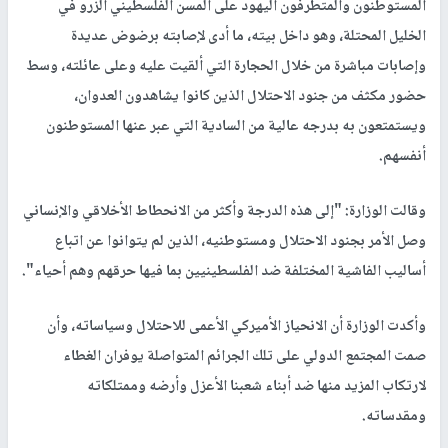
المستوطنون والمتطرفون اليهود على المسن الفلسطيني الزرو في
الخليل المحتلة، وهو داخل بيته، ما أدى لإصابته برضوض عديدة
وإصابات مباشرة من خلال الحجارة التي ألقيت عليه وعلى عائلته، وسط
حضور مكثف من جنود الاحتلال الذين كانوا يشاهدون العدوان،
ويستمتعون به بدرجه عالية من السادية التي عبر عنها المستوطنون
أنفسهم.
وقالت الوزارة: "إلى هذه الدرجة وأكثر من الانحطاط الأخلاقي والإنساني
وصل الأمر بجنود الاحتلال ومستوطنيه، الذين لم يتوانوا عن اتباع
أساليب الفاشية المختلفة ضد الفلسطينيين بما فيها حرقهم وهم أحياء".
وأكدت الوزارة أن الانحياز الأميركي الأعمى للاحتلال وسياساته، وأن
صمت المجتمع الدولي على تلك الجرائم المتواصلة يوفران الغطاء
لارتكاب المزيد منها ضد أبناء شعبنا الأعزل وأرضه وممتلكاته
ومقدساته.