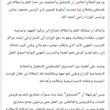
ودعم القطاع الخاص، أن للتشغيل والتخفيف من حدة الفقر والبطالة في
فلسطين وقطاع
غزة
تحديدا أولوية قصوى لدى الرئيس محمود عباس
ورئيس الوزراء رامي الحمد الله.
وأضاف ان مشكلة الفقر والبطالة تحتاج إلى تركيز الجهود وتوجيه
الموارد بكفاءة وفعالية، وهو ما دفع الوزارة إلى الإسراع في إنشاء مراكز
للتدريب المهني الأمر الذي يتطلب توفير دعم مالي وفني كبير، إضافة
إلى دعم تعزيز الوعي نحو أهمية والتدريب المهني كبوابة لسوق العمل.
وشدد على أهمية دور الصندوق الفلسطيني للتشغيل والحماية
الاجتماعية كذراع وطني لمواجهة ومكافحة افة البطالة من خلال كوادره
البشرية وخطته الاستراتيجية ونظامه وأهدافه.
وبين أبو شهلا أن "الصندوق" ينفذ منذ سنوات مشاريع لتقديم قروض
للشباب والخريجين والعاطلين عن العمل ممن يرغبون بفتح مشاريع
خاصة بهم، من أبرزها مشروع اقراض ضخم بالتعاون مع الوكالة الإيطالية