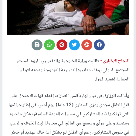
النجاح الإخباري -
طالبت وزارة الخارجية والمغتربين، اليوم السبت،
المجتمع الدولي بوقف معاييره التمييزية المزدوجة ودعته لتوفير
الحماية لشعبنا فورا.
وأدانت الوزارة، في بيان لها، بأقسى العبارات إقدام قوات الاحتلال على
قتل الطفل مجدي رمزي السطري (12 عاما) يوم أمس، في إطار جرائمها
التي ترتكبها ضد المشاركين في مسيرات العودة السلمية، بشكل مقصود
ومتعمد وعلى مرأى ومسمع من العالم، في محاولة لبث الخوف والرعب
في نفوس المشاركين، رغم أن الطفل لم يشكل أية حالة تهديد أو خطر