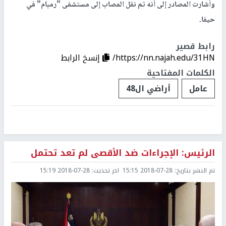
وأشارت المصادر إلى أنه تم نقل المصاب إلى مستشفى "رمبام" في
حيفا.
رابط قصير
https://nn.najah.edu/31HN/
إنسخ الرابط
الكلمات المفتاحية
عامل
أراضي ال48
الرئيس: الإجراءات ضد الأقصى لم تعد تحتمل
تم النشر بتاريخ:
2018-07-28 15:15
اخر تحديث:
2018-07-28 15:19