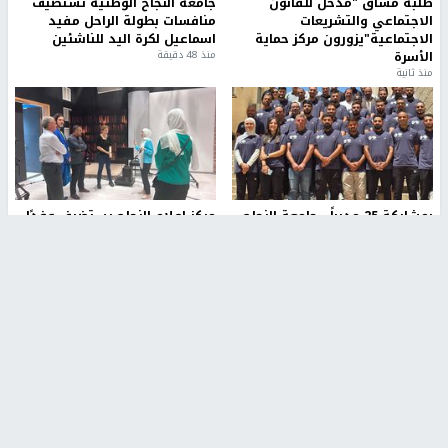
طلبة مساق "مدخل للقانون
جامعة النجاح الوطنية تستضيف
الاجتماعي والتشريعات
منافسات بطولة الراحل مفيد
الاجتماعية"يزورون مركز حماية
اسماعيل لكرة اليد للناشئين
الأسرة
منذ 48 دقيقة
منذ ثانية
بمشاركة 25 مدرباً.. جامعة النجاح
مركز إعلام النجاح يستضيف وفدًا
تطلق دورة إعداد مدربي كرة
أكاديميًا من جامعة لوليو
القدم المستوى (C)
للتكنولوجيا السويدية
منذ 51 دقيقة
منذ 9 دقيقة
تقارير
بالصور| مرضى عالقون في غزة يناشدون بإجلائهم
العاجل مع انهيار النظام الصحي
منذ 3 دقيقة
تقارير
" قانون درومي".. بين حق الدفاع عن النفس وواقع