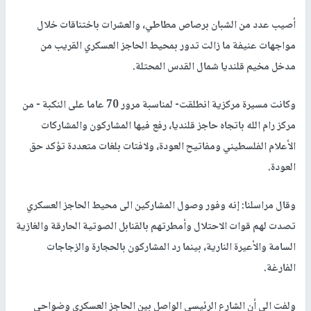
أصيب عدد من الشبان برصاص مطاطي، والعشرات باختناقات خلال
مواجهات عنيفة ما زالت تدور بمحيط الحاجز العسكري القريب من
مدخل مخيم قلنديا شمال القدس المحتلة.
وكانت مسيرة مركزية انطلقت- لمناسبة مرور 70 عاما على النكبة - من
مركز رام الله باتجاه حاجز قلنديا، رفع فيها المشاركون والمشاركات
الأعلام الفلسطيني ومفاتيح العودة، ولافتات بلغات متعددة تؤكد حق
العودة.
وقال مراسلنا: إنه وفور وصول المشاركين الى محيط الحاجز العسكري
تصدت لهم قوات الاحتلال وأمطرتهم بالقنابل الصوتية الحارقة والغازية
السامة والأعيرة النارية، بينما رد المشاركون بالحجارة والزجاجات
الفارغة.
ولفت الى أن الشارع الرئيسي الواصل بين الحاجز العسكري وضواحي