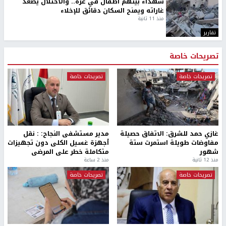
شهداء بينهم أطفال في غزة.. والاحتلال يصعّد
غاراته ويمنح السكان دقائق للإخلاء
منذ 11 ثانية
تقارير
تصريحات خاصة
تصريحات خاصة
تصريحات خاصة
غازي حمد للشرق: الاتفاق حصيلة
مدير مستشفى النجاح: : نقل
مفاوضات طويلة استمرت ستة
أجهزة غسيل الكلى دون تجهيزات
شهور
متكاملة خطر على المرضى
منذ 12 ثانية
منذ 2 ساعة
تصريحات خاصة
تصريحات خاصة