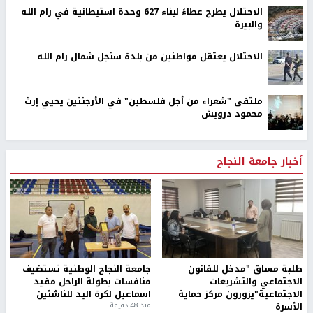
الاحتلال يطرح عطاءً لبناء 627 وحدة استيطانية في رام الله
والبيرة
الاحتلال يعتقل مواطنين من بلدة سنجل شمال رام الله
ملتقى "شعراء من أجل فلسطين" في الأرجنتين يحيي إرث
محمود درويش
أخبار جامعة النجاح
طلبة مساق "مدخل للقانون
جامعة النجاح الوطنية تستضيف
الاجتماعي والتشريعات
منافسات بطولة الراحل مفيد
الاجتماعية"يزورون مركز حماية
اسماعيل لكرة اليد للناشئين
الأسرة
منذ 48 دقيقة