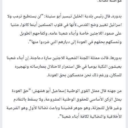
مواصلة نضاله.
بدوره، قال رئيس بلدية الخليل تيسير أبو سنينة: "لن يستطيع ترمب ولا
اسرائيل تغيير وضع القدس، لأنها في قلوب المسلمين أينما كانوا، مثنيا
على صمود اللاجئين خاصة وأبناء شعبنا عامه، وكفاحهم الطويل
وتمسكهم بحقهم في العودة إلى ديارهم التي شردوا منها".
بدورها، قالت ممثلة اللجنة الشعبية للاجئين سارة دعاجنة، إن أبناء شعبنا
يعيشون النكبة يوميا في ظل استمرار الاحتلال بممارساته وتهجيره
للسكان، ورغم ذلك نحن متمسكون بحق العودة.
من جهته قال ممثل القوى الوطنية إسماعيل أبو هشهش: "حق العودة
يمثل الركن الأساسي للحقوق الوطنية المشروعة، ولا يسقط بالتقادم
وغير قابل للتجزئة، وهو جوهر قضيتنا وباعث نضالنا الأول وهو الشرعية
الأخلاقية والنضالية لكافة أبناء شعبنا".