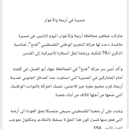
مسيرة في أريحا والأغوار
شاركت جماهير محافظة أريحا والأغوار، اليوم الإثنين، في مسيرة
حاشدة، دعت لها حركة التحرير الوطني الفلسطيني "فتح"، لمناسبة
الذكرى الـ70 للنكبة، ورفضا لنقل السفارة الأميركية إلى القدس.
وأكد أمين سر حركة "فتح" في المحافظة جهاد أبو العسل، في كلمته
أمام المشاركين في المسيرة التي استقرت عند المدخل الجنوبي لمدينة
أريحا، قرب مخيم عقبة جبر للاجئين، تمسك الحركة بالثوابت الوطنية،
التي ضحها من أجلها الآلاف من أبناء شعبنا.
وشدد على أن شعبنا الفلسطيني سيبقى متمسكا بحق العودة الى أرضه
التي هجر منها قسرا، كون هذا الحق لا يسقط بالتقادم، ومكفول بموجب
القرار الأممي 194.