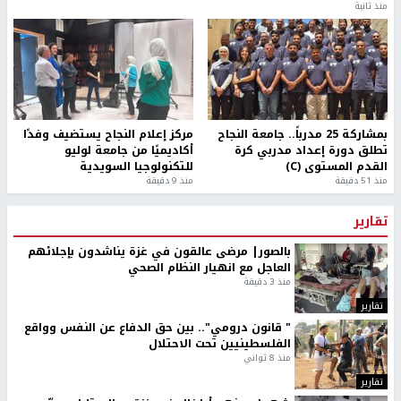
منذ ثانية
بمشاركة 25 مدرباً.. جامعة النجاح
مركز إعلام النجاح يستضيف وفدًا
تطلق دورة إعداد مدربي كرة
أكاديميًا من جامعة لوليو
القدم المستوى (C)
للتكنولوجيا السويدية
منذ 51 دقيقة
منذ 9 دقيقة
تقارير
بالصور| مرضى عالقون في غزة يناشدون بإجلائهم
العاجل مع انهيار النظام الصحي
منذ 3 دقيقة
تقارير
" قانون درومي".. بين حق الدفاع عن النفس وواقع
الفلسطينيين تحت الاحتلال
منذ 8 ثواني
تقارير