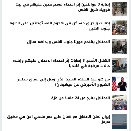
إصابة 3 مواطنين إثر اعتداء مستوطنين عليهم في بيت
فوريك شرق نابلس
إصابات وإحراق مساكن في هجوم للمستوطنين على الطوبا
جنوب الخليل
الاحتلال يقتحم عورتا جنوب نابلس ويداهم منازل
الهلال الأحمر: 8 إصابات إثر اعتداء الاحتلال عليهم وإخلاء
حالات مرضية في قلنديا
من هو عبد السلام السيد الذي وصل إلى سباق مجلس
الشيوخ الأميركي عن ميشيغان؟
الاحتلال يفرج عن 24 عاملاً من غزة
إيران تعلن الاتفاق مع عُمان على ممر ملاحي آمن في مضيق
هرمز