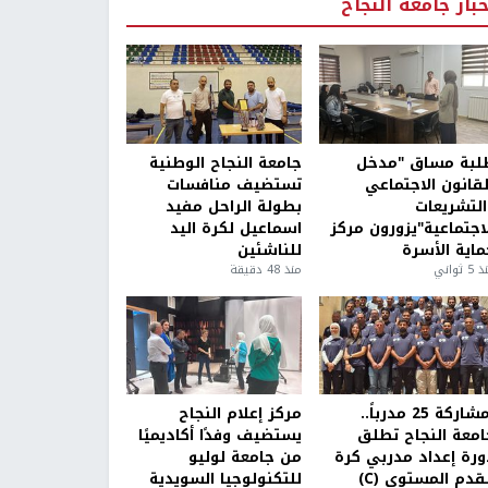
خبار جامعة النجاح
لبة مساق "مدخل
جامعة النجاح الوطنية
لقانون الاجتماعي
تستضيف منافسات
التشريعات
بطولة الراحل مفيد
لاجتماعية"يزورون مركز
اسماعيل لكرة اليد
ماية الأسرة
للناشئين
5 ثواني
منذ 48 دقيقة
بمشاركة 25 مدرباً..
مركز إعلام النجاح
امعة النجاح تطلق
يستضيف وفدًا أكاديميًا
ورة إعداد مدربي كرة
من جامعة لوليو
قدم المستوى (C)
للتكنولوجيا السويدية