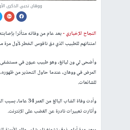
ووهان تحيي الذكرى الأ
النجاح الإخباري -
امتنانهم للطبيب الذي دق ناقوس الخطر لأول مرة مح
وأضحى لي ون ليانغ، وهو طبيب عيون في مستشفى بالم
المرض في ووهان، عندما حاول التحذير من ظهوره، ل
للشائعات.
وأدت وفاة الشاب البالغ
وأثارت تعبيرات نادرة عن الغضب على الإنترنت.
وبعد عدة أيام، ذرف تشونغ نان شان، عالم الأوبئة ال