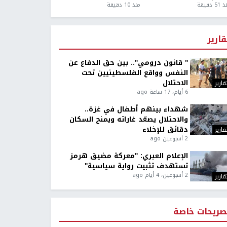
5 دقيقة
منذ 10 دقيقة
قارير
" قانون درومي".. بين حق الدفاع عن
النفس وواقع الفلسطينيين تحت
الاحتلال
قارير
6 أيام، 17 ساعة ago
شهداء بينهم أطفال في غزة..
والاحتلال يصعّد غاراته ويمنح السكان
دقائق للإخلاء
قارير
2 أسبوعين ago
الإعلام العبري: "معركة مضيق هرمز
تستهدف تثبيت رواية سياسية"
2 أسبوعين، 4 أيام ago
قارير
صريحات خاصة