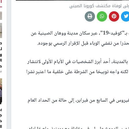
أ
ولى لوفاة مكتشف كورونا الصيني
بعد عام من وفاته متأثرا بإصابته بـ"كوفيد-19"، عبر سكان مدينة ووهان الصينية عن
ذرا من تفشي الوباء قبل الإقرار الرسمي بوجوده.
ط
ل
و
ا
دينة، أحد أبرز الشخصيات في الأيام الأولى لانتشار
ح
كنه واجه توبيخا من الشرطة على خلفية ما اعتبر نشرا
منذ 
 من العمر 34 عاما، بسبب الفيروس في السابع من فبراير، إلى حالة من الحداد العام
ج
د
ال
شهير، الدموع على لي في مقابلة مع رويترز، واصفا إياه