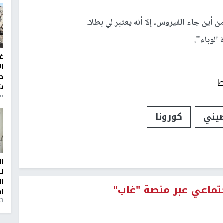
لوباء".
غ
ا
ط
ط
ش
منذ 6
يني
كورونا
ا
ل
ا
جتماعي عبر منصة "غاب"
ا
3 أيام، 23 ساعة ago