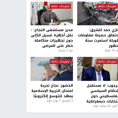
تصريحات خاصة
تصريحات خاصة
ازي حمد للشرق:
مدير مستشفى النجاح: :
لاتفاق حصيلة مفاوضات
نقل أجهزة غسيل الكلى
ويلة استمرت ستة
دون تجهيزات متكاملة
هور
خطر على المرضى
1 ثانية
منذ 2 ساعة
تصريحات خاصة
تصريحات خاصة
لرجوب: لا مستقبل
الخضور: نجاح تجربة
لنظام السياسي
امتحان التربية الإسلامية
لفلسطيني دون
يمهد للتوسع إلكترونيًا
نتخابات ديمقراطية
3 أسابيع، 1 يوم ago