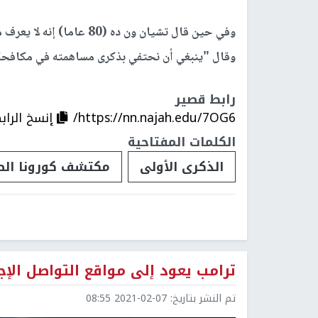
وفي حين قال تشيان ون ده (80 عاما) إنه لا يعرف من أين جاء الفيروس، إلا أنه يعتبر لي بطلا.
وقال "ينبغي أن نحتفي بذكرى مساهمته في مكافحة ا
رابط قصير
https://nn.najah.edu/7OG6/
إنسخ الراب
الكلمات المفتاحية
الذكرى الأولى
مكتشف كورونا الص
ترامب يعود إلى مواقع التواصل الإ
تم النشر بتاريخ:
2021-02-07 08:55