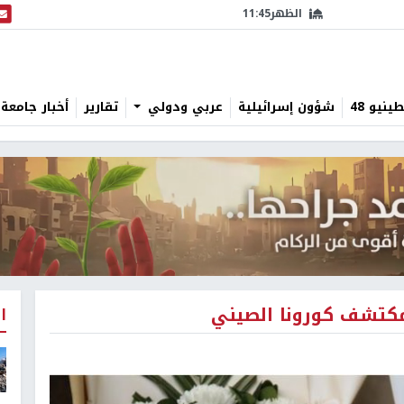
الظهر
11:45
البث
نيو 48
شؤون إسرائيلية
عربي ودولي
تقارير
أخبار جامعة 
مكتشف كورونا الصيني
ا