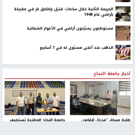
الجريمة الثانية خلال ساعات: قتيل بإطلاق نار في مقيبلة
بأراضي عام 1948
مستوطنون يسيّجون أراضي في الأغوار الشمالية
الذهب عند أعلى مستوى له في 7 أسابيع
أخبار جامعة النجاح
طلبة مساق "مدخل للقانون
جامعة النجاح الوطنية تستضيف
الاجتماعي والتشريعات
منافسات بطولة الراحل مفيد
الاجتماعية"يزورون مركز حماية
اسماعيل لكرة اليد للناشئين