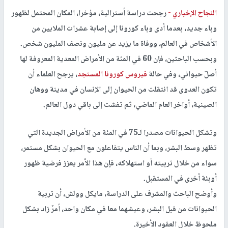
النجاح الإخباري -
رجحت دراسة أسترالية، مؤخرا، المكان المحتمل لظهور
وباء جديد، بعدما أدى وباء كورونا إلى إصابة عشرات الملايين من
الأشخاص في العالم، ووفاة ما يزيد عن مليون ونصف المليون شخص.
وبحسب الباحثين، فإن 60 في المئة من الأمراض المعدية المعروفة لها
أصلٌ حيواني، وفي حالة
فيروس كورونا المستجد
، يرجح العلماء أن
تكون العدوى قد انتقلت من الحيوان إلى الإنسان في مدينة ووهان
الصينية، أواخر العام الماضي، ثم تفشت إلى باقي دول العالم.
وتشكل الحيوانات مصدرا لـ75 في المئة من الأمراض الجديدة التي
تظهر وسط البشر، وبما أن الناس يتفاعلون مع الحيوان بشكل مستمر،
سواء من خلال تربيته أو استهلاكه، فإن هذا الأمر يعزز فرضية ظهور
أوبئة أخرى في المستقبل.
وأوضح الباحث والمشرف على الدراسة، مايكل وولش، أن تربية
الحيوانات من قبل البشر، وعيشهما معا في مكان واحد، أمرٌ زاد بشكل
ملحوظ خلال العقود الأخيرة.