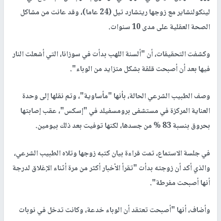
لينكولنشاير مع زوجها ريتشارد تيل (24 عاما)، وقد عانت من مشاكل
الصحة العقلية على مدى 10 سنوات.
وكشفت التحقيقات، أن "ألسنة اللهب بدأت في سوزانا، التي أشعلت النار
فيها بعد أن أصبحت قلقة بشكل متزايد من الوباء".
وصف الطبيب الشرعي الحالة، بأنها "مأساوية"، وتم نقلها إلى وحدة
العناية المركزة في مستشفى برومسفيلد في "إسكس"، عقب إصابتها
بحروق بنسبة 83 % من جسدها، لكنها توفيت بعد ذلك بيومين.
في جلسة الاستماع، تمت قراءة بيان كتبه زوجها وتلاه الطبيب الشرعي،
والذي أكد أن زوجته بدأت "تقرأ الأخبار أكثر من مرة أثناء الإغلاق لدرجة
أنها أصبحت مفرطة".
وأضاف، أنها "أصبحت تعتقد أن الوباء خدعة، وكانت تدخل في نوبات