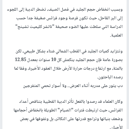
وبسبب انخفاض حجم الجليد في فصل الصيف، تضطر الدببة إلى اللجوء
إلى البر القاحل، حيث تكون فرصة وجود فرائس صغيفة جدا حسب
الدراسة التي سلطت عليها الضوء صحيفة "ناتشر كليميت تشينج"
العلمية.
وتتزايد كميات الجليد في القطب الشمالي شتاء بشكل طبيعي، لكن
بصورة عامة فإن حجم الجليد ينكمش كل 10 سنوات بمعدل 12.85
بالمئة، مع ارتفاع درجات حرارة الأرض خلال العقود الأخيرة، وفقا لما
رصده الباحثون.
دب يثور على مدربه أثناء العرض.. ولا أسوار تحمي المتفرجين
وكان العلماء قد رصدوا بالفعل تأثر الدببة القطبية بتناقص أعداد
الفرائس، حيث ارتبطت فترات "الصيام" الطويلة بانخفاض أحجامها
وضعف بنيانها وتراجع قدرتها على التكاثر، بل ونفوقها في بعض
الأحيان.