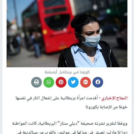
كورونا في بريطانيا_ أرشيفية
النجاح الإخباري -
أقدمت امرأة بريطانية على إشعال النار في نفسها
خوفا من الإصابة بكورونا
ووفقا لتقرير نشرته صحيفة "ديلي ستار" البريطانية، كانت المواطنة
زوزانا مارلين تعيش في منزلها في مولتون بالقرب من سبالدينغ في