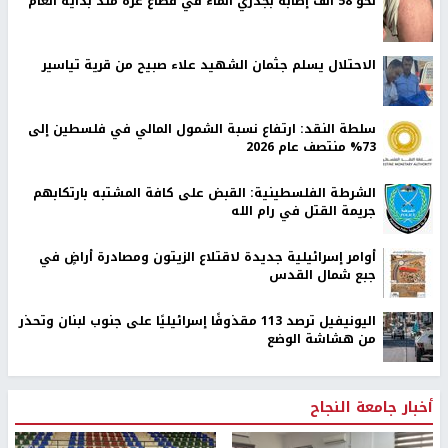
نحو 58 ألف إصابة بجدري الماء في قطاع غزة منذ بداية العام
الاحتلال يسلم جثمان الشهيد علاء صبيح من قرية تياسير
سلطة النقد: ارتفاع نسبة الشمول المالي في فلسطين إلى
73% منتصف عام 2026
الشرطة الفلسطينية: القبض على كافة المشتبه بارتكابهم
جريمة القتل في رام الله
أوامر إسرائيلية جديدة لاقتلاع الزيتون ومصادرة أراضٍ في
جبع شمال القدس
اليونيفيل ترصد 113 مقذوفًا إسرائيليًا على جنوب لبنان وتحذر
من هشاشة الوضع
أخبار جامعة النجاح