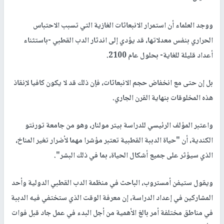
ووجد العلماء أن استمرار الانبعاثات الغازية التي تسبب الاحتباس
الحراري بنفس معدلاتها، قد يؤدي إلى اندثار الدب القطبي -باستثناء
أعداد قليلة للغاية- بحلول عام 2100.
بل إن حتى مع انخفاض حجم الانبعاثات، فإن ذلك قد لا يكون كافيا لإنقاذ
هذه المخلوقات بنهاية القرن الجاري.
واعتبر المؤلف الرئيسي للدراسة بيتر مولنار، وهو من جامعة تورنتو
الكندية، أن "حياة الدببة القطبية تعتبر مؤشرا مهما لأضرار تغير المناخ،
الذي سيؤثر على جميع أشكال الحياة، بما في ذلك البشر".
ويقول ستيفن أمستروب، الباحث في منظمة الدب القطبي الدولية وأحد
المشاركين في إعداد الدراسة، إن معرفة الوقت الذي ستختفي فيه الدببة
في مناطق مختلفة أمر بالغ الأهمية من أجل البدء في عمل جاد قبل فوات