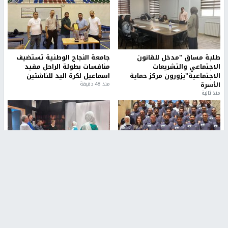
طلبة مساق "مدخل للقانون
جامعة النجاح الوطنية تستضيف
الاجتماعي والتشريعات
منافسات بطولة الراحل مفيد
الاجتماعية"يزورون مركز حماية
اسماعيل لكرة اليد للناشئين
الأسرة
منذ 48 دقيقة
منذ ثانية
بمشاركة 25 مدرباً.. جامعة النجاح
مركز إعلام النجاح يستضيف وفدًا
تطلق دورة إعداد مدربي كرة
أكاديميًا من جامعة لوليو
القدم المستوى (C)
للتكنولوجيا السويدية
منذ 51 دقيقة
منذ 9 دقيقة
تقارير