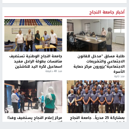
أخبار جامعة النجاح
طلبة مساق "مدخل للقانون
جامعة النجاح الوطنية تستضيف
الاجتماعي والتشريعات
منافسات بطولة الراحل مفيد
الاجتماعية"يزورون مركز حماية
اسماعيل لكرة اليد للناشئين
الأسرة
منذ 48 دقيقة
منذ ثانية
بمشاركة 25 مدرباً.. جامعة النجاح
مركز إعلام النجاح يستضيف وفدًا
تطلق دورة إعداد مدربي كرة
أكاديميًا من جامعة لوليو
القدم المستوى (C)
للتكنولوجيا السويدية