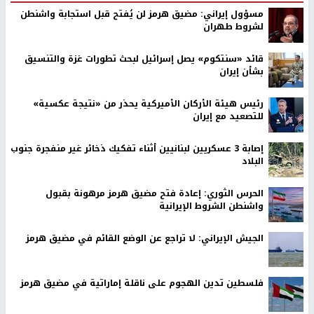
مسؤول إيراني: مضيق هرمز لن يُفتح قبل استجابة واشنطن
لشروط طهران
قائد «سنتكوم» يصل إسرائيل لبحث تطورات غزة والتنسيق
بشأن إيران
رئيس هيئة الأركان الأميركية يحذر من «نتيجة عكسية»
للتصعيد مع إيران
إصابة 3 عسكريين لبنانيين أثناء تفكيك ذخائر غير منفجرة جنوب
البلاد
الحرس الثوري: إعادة فتح مضيق هرمز مرهونة بقبول
واشنطن الشروط الإيرانية
الجيش الإيراني: لا تراجع عن الوضع القائم في مضيق هرمز
فلسطين تدين الهجوم على ناقلة إماراتية في مضيق هرمز