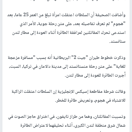
وأضافت الصحيفة أن السلطات اعتقلت امرأة تبلغ من العمر 25 عاما، بعد
"هجوم" لم تعرف تفاصيله بعد، على متن رحلة جوية، الأمر الذي
استدعى تحرك المقاتلتين لمرافقة الطائرة أثناء العودة إلى مطار لندن
ستانستد.
وذكرت خطوط طيران "جيت 2" البريطانية أنه بسبب "مسافرة مزعجة
للغاية" على متن رحلة منستانستد إلى مدينة دالامان في تركيا، السبت،
أُجبرت الطائرة للعودة إلى مطار لندن.
وقالت شرطة مقاطعة إسيكس الإنجليزية إن السلطات اعتقلت الراكبة
للاشتباه في هجوم، وتعريض طائرة للخطر.
وتسببت المقاتلتان، وهما من طراز تايفون، في اختراق حاجز الصوت في
شمال شرق منطقة لندن الكبرى، أثناء تحليقهما لاعتراض الطائرة