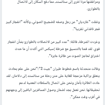
ومرافقتها مرة أخرى إلى ستانستد، مما دفع السكان إلى الاتصال
بالطوارئ.
ونقلت "غارديان" عن رجل وصفه للضجيج الصوتي، وكأنه "انفجار كبير
فجر نافذتي تقريبا".
وغردت الشرطة، قائلة: "عدد كبير من الاتصالات بالطوارئ بشأن انفجار
قوي. لقد قمنا بالتنسيق مع شرطة إسيكس التي أكدت أن ما حدث
اختراق لحاجز الصوت من طائرة عابرة".
وقالت متحدثة باسم خطوط طيران "جيت 2":"نحن على علم بحادث
يتعلق براكبة مزعجة للغاية على متن رحلة من ستانستد إلى دالامان. لقد
عادت الطائرة بأمان ونحن على اتصال بالسلطات المعنية لدعم
تحقيقاتها. نحن نعمل بجد لضمان وصول المسافرين الباقين إلى وجهتهم
في أقرب وقت ممكن".