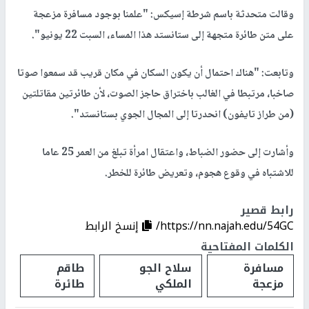
وقالت متحدثة باسم شرطة إسيكس: "علمنا بوجود مسافرة مزعجة
على متن طائرة متجهة إلى ستانستد هذا المساء، السبت 22 يونيو".
وتابعت: "هناك احتمال أن يكون السكان في مكان قريب قد سمعوا صوتا
صاخبا، مرتبطا في الغالب باختراق حاجز الصوت، لأن طائرتين مقاتلتين
(من طراز تايفون) انحدرتا إلى المجال الجوي بستانستد".
وأشارت إلى حضور الضباط، واعتقال امرأة تبلغ من العمر 25 عاما
للاشتباه في وقوع هجوم، وتعريض طائرة للخطر.
رابط قصير
https://nn.najah.edu/54GC/
إنسخ الرابط
الكلمات المفتاحية
مسافرة
سلاح الجو
طاقم
مزعجة
الملكي
طائرة