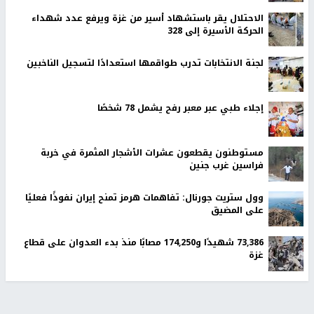
الاحتلال يقر باستشهاد أسير من غزة ويرفع عدد شهداء
الحركة الأسيرة إلى 328
لجنة الانتخابات تدرب طواقمها استعدادًا لتسجيل الناخبين
إجلاء طبي عبر معبر رفح يشمل 78 شخصًا
مستوطنون يقطعون عشرات الأشجار المثمرة في خربة
فراسين غرب جنين
وول ستريت جورنال: تفاهمات هرمز تمنح إيران نفوذًا فعليًا
على المضيق
73,386 شهيدًا و174,250 مصابًا منذ بدء العدوان على قطاع
غزة
أخبار جامعة النجاح