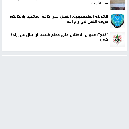
بمسافر يطا
الشرطة الفلسطينية: القبض على كافة المشتبه بارتكابهم
جريمة القتل في رام الله
"فتح": عدوان الاحتلال على مخيّم قلنديا لن ينال من إرادة
شعبنا
أخبار جامعة النجاح
طلبة مساق "مدخل للقانون
جامعة النجاح الوطنية تستضيف
الاجتماعي والتشريعات
منافسات بطولة الراحل مفيد
الاجتماعية"يزورون مركز حماية
اسماعيل لكرة اليد للناشئين
الأسرة
منذ 48 دقيقة
منذ 5 ثواني