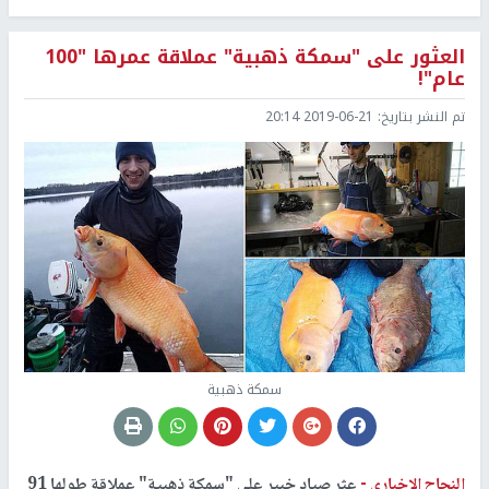
العثور على "سمكة ذهبية" عملاقة عمرها "100
عام"!
تم النشر بتاريخ:
2019-06-21 20:14
سمكة ذهبية
النجاح الإخباري -
عثر صياد خبير على "سمكة ذهبية" عملاقة طولها 91