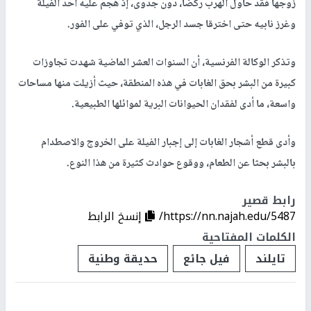
زوجها فقد حاول الهرب ركضا، دون جدوى، إذ هجم عليه أحد الفيلة
وغرز نابيه حتى اخترقا جسد الرجل، الذي توفي على الفور.
وتذكر الوكالة الفرنسية، أن السنوات العشر الماضية شهدت تجاوزات
كبيرة من البشر بحق الغابات في هذه المنطقة، حيث أزيلت منها مساحات
واسعة، ما أدى لفقدان الحيوانات البرية لموائلها الطبيعية.
وأدى قطع أشجار الغابات إلى إجبار الفيلة على الخروج والاصطدام
بالبشر بحثا عن الطعام، ووقوع حوادث كثيرة من هذا النوع.
رابط قصير
https://nn.najah.edu/5487/
إنسخ الرابط
الكلمات المفتاحية
تايلند
فيل جائع
حديقة وطنية