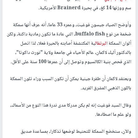
سم ووزنها 14 كغ، في بحيرة Brainerd الأمريكية.
وأوضح الصياد جيسون فوغيت، وعمره 33 عاما، أنه عرف أنها سمكة
ضخمة من نوع buffalo fish، التي عادة ما تكون رمادية داكنة، ولكن
ألوان السمكة
البرتقال
ية المكتشفة أصابته بالحيرة فعلا، لذا اتصل
بالدكتور أليك لاكمان، عالم الأحياء في جامعة ولاية "نورث داكوتا"،
الذي فحص بنية الكالسيوم وتوصل إلى أن عمرها 100 سنة على الأقل.
ويعتقد لاكمان أن طفرة جينية يمكن أن تكون السبب وراء تلون السمكة
باللون الذهبي المشرق الفريد.
وقال السيد فوغيت إنه لم يكن مدركا مدى ندرة هذا النوع من الأسماك،
ولو علم ما اصطادها.
والآن، ستخضع السمكة للتحنيط لوضعها تذكارا، بمساعدة صديق