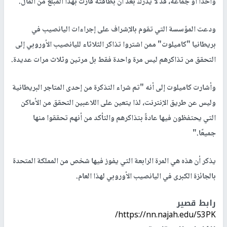
واحدا أو جماعة، قد لا يدرك بعد أن بطاقته فازت بهذا المبلغ من المال.
ودعت المؤسسة التي تقوم بالإشراف على إجراءات اليانصيب في
بريطانيا "كاميلوت" ممن اشتروا تذاكر الثلاثاء لليانصيب الأوروبي إلى
التحقق من تذاكرهم ليس مرة واحدة فقط بل مرتين وثلاث مرات عديدة.
وأشارت كاميلوت إلى أنه "تم شراء التذكرة من إحدى المتاجر البريطانية
وليس عن طريق الإنترنت، لذا يتعين على اللاعبين التحقق من الأماكن
التي يحتفظون فيها عادةً بتذاكرهم والتأكد من أنهم تحققوا منها
جميعًا."
يذكر أن هذه هي المرة الرابعة التي يفوز فيها شخص من المملكة المتحدة
بالجائزة الكبرى في اليانصيب الأوروبي لهذا العام.
رابط قصير
https://nn.najah.edu/53PK/