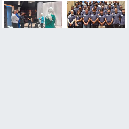
بمشاركة 25 مدرباً.. جامعة النجاح
مركز إعلام النجاح يستضيف وفدًا
تطلق دورة إعداد مدربي كرة
أكاديميًا من جامعة لوليو
القدم المستوى (C)
للتكنولوجيا السويدية
منذ 51 دقيقة
منذ 9 دقيقة
تقارير
" قانون درومي".. بين حق الدفاع عن النفس وواقع
الفلسطينيين تحت الاحتلال
منذ 8 ثواني
تقارير
شهداء بينهم أطفال في غزة.. والاحتلال يصعّد
غاراته ويمنح السكان دقائق للإخلاء
منذ 11 ثانية
تقارير
الإعلام العبري: "معركة مضيق هرمز تستهدف تثبيت