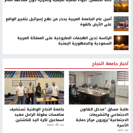
حالة الطقس: أجواء صافية صيفية والحرارة حول معدلها العام
أمين عام الجامعة العربية يحذر من نهج إسرائيل بتغيير الواقع
على الأرض بالقوة
الرئاسة تدين الهجمات الصاروخية على المملكة العربية
السعودية والجمهورية اليمنية
أخبار جامعة النجاح
طلبة مساق "مدخل للقانون
جامعة النجاح الوطنية تستضيف
الاجتماعي والتشريعات
منافسات بطولة الراحل مفيد
الاجتماعية"يزورون مركز حماية
اسماعيل لكرة اليد للناشئين
الأسرة
منذ 48 دقيقة
منذ ثانية