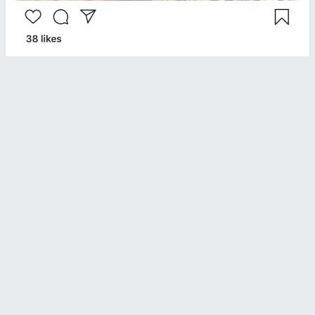
كيف تكون هذا الشاطئ؟؟
التفسير العلمي لهذا المنظر الخلاب، هو أن المرجان الأبيض، الذي تم
تآكله بواسطة البحر، وجرفته المياه إلى الشاطئ، يختلط مع الرمال
البيضاء والصخور البركانية الداكنة، ما يجعلها تبدو مثل الفشار.
شاطئ الفشار أحد أغرب الشواطئ حول العالم، وهناك أيضًا جزيرة
"سانتوريني" اليونانية التي تشتهر بشواطئها الرملية الحمراء
والسوداء، وذلك بفضل طبيعتها البركانية.
رابط قصير
https://nn.najah.edu/3UH0/
الكلمات المفتاحية