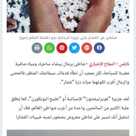
شاطئ من الفشار على جزيرة اسبانية يثير دهشة العالم (صور)
نابلس -
النجاح الإخباري -
شاطئ برمال بيضاء ساحرة، ومياه صافية
مغرية للسباحة، لكن بمجرد أن تطأه قدماك، سيفاجئك المنظر، فالحصى
والرمال أقرب لكونهما حبات ذرة "فشار".
تُعد جزيرة "فويرتيفنتورا" الإسبانية أو "خليج البوبكورن"، كما يُطلق
علية الكثير من السائحين، واحدة من أغرب شواطئ العالم، فلك أن
تتخيل أنك تسير على شاطئ مفروش بصخور تشبه حُبيبات الفشار!