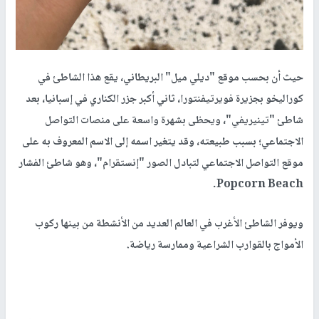
حيث أن بحسب موقع "ديلي ميل" البريطاني، يقع هذا الشاطئ في
كوراليخو بجزيرة فويرتيفنتورا، ثاني أكبر جزر الكناري في إسبانيا، بعد
شاطئ "تينيريفي"، ويحظى بشهرة واسعة على منصات التواصل
الاجتماعي؛ بسبب طبيعته، وقد يتغير اسمه إلى الاسم المعروف به على
موقع التواصل الاجتماعي لتبادل الصور "إنستقرام"، وهو شاطئ الفشار
Popcorn Beach.
ويوفر الشاطئ الأغرب في العالم العديد من الأنشطة من بينها ركوب
الأمواج بالقوارب الشراعية وممارسة رياضة.