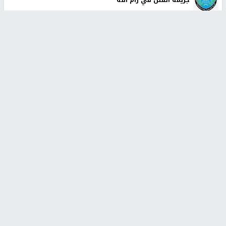
جريمة القتل في رام الله
أوامر إسرائيلية جديدة لاقتلاع الزيتون ومصادرة أراضٍ في
جبع شمال القدس
اليونيفيل ترصد 113 مقذوفًا إسرائيليًا على جنوب لبنان وتحذر
من هشاشة الوضع
أخبار جامعة النجاح
طلبة مساق "مدخل للقانون
جامعة النجاح الوطنية تستضيف
الاجتماعي والتشريعات
منافسات بطولة الراحل مفيد
الاجتماعية"يزورون مركز حماية
اسماعيل لكرة اليد للناشئين
الأسرة
منذ 48 دقيقة
منذ ثانية