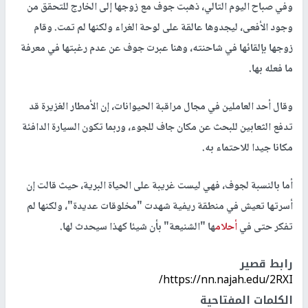
وفي صباح اليوم التالي، ذهبت جوف مع زوجها إلى الخارج للتحقق من
وجود الأفعى، ليجدوها عالقة على لوحة الغراء ولكنها لم تمت. وقام
زوجها بإلقائها في شاحنته، وهنا عبرت جوف عن عدم رغبتها في معرفة
ما فعله بها.
وقال أحد العاملين في مجال مراقبة الحيوانات، إن الأمطار الغزيرة قد
تدفع الثعابين للبحث عن مكان جاف للجوء، وربما تكون السيارة الدافئة
مكانا جيدا للاحتماء به.
أما بالنسبة لجوف، فهي ليست غريبة على الحياة البرية، حيث قالت إن
أسرتها تعيش في منطقة ريفية شهدت "مخلوقات عديدة"، ولكنها لم
تفكر حتى في
أحلام
ها "الشنيعة" بأن شيئا كهذا سيحدث لها.
رابط قصير
https://nn.najah.edu/2RXI/
الكلمات المفتاحية