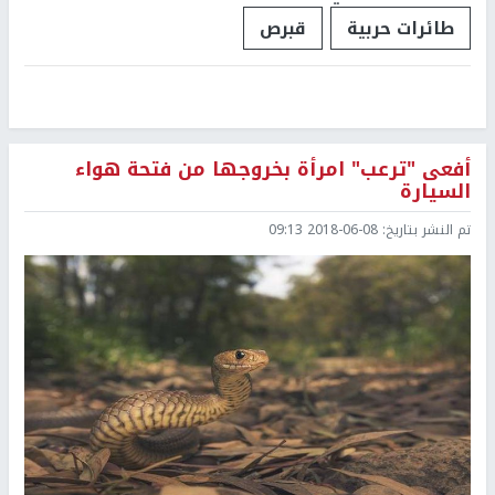
طائرات حربية
قبرص
أفعى "ترعب" امرأة بخروجها من فتحة هواء
السيارة
تم النشر بتاريخ:
2018-06-08 09:13