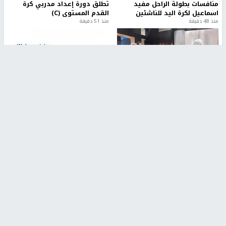
منافسات بطولة الراحل مفيد
تطلق دورة إعداد مدربي كرة
اسماعيل لكرة اليد للناشئين
القدم المستوى (C)
منذ 48 دقيقة
منذ 51 دقيقة
مركز إعلام النجاح يستضيف وفدًا
جامعة النجاح الأولى فلسطينياً
أكاديميًا من جامعة لوليو
وضمن أفضل 40 جامعة عربية في
للتكنولوجيا السويدية
تصنيف "ويبومتركس"
منذ 10 دقيقة
منذ 2 ساعة
تقارير
" قانون درومي".. بين حق الدفاع عن النفس وواقع
الفلسطينيين تحت الاحتلال
6 أيام، 17 ساعة ago
تقارير
شهداء بينهم أطفال في غزة.. والاحتلال يصعّد
غاراته ويمنح السكان دقائق للإخلاء
2 أسبوعين ago