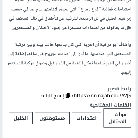
في منطقة تل الرميدة وسط الخليل، أثناء نقله ومجموعة من الفتية
احتياجات فعالية "فرح ومرح" التي يحضر لإقامتها يوم غد في جمعية
إبراهيم الخليل في تل الرميدة، للترفيه عن الأطفال في تلك المنطقة في
ظل ما يعانونه من اعتداءات مستمرة من جنود الاحتلال والمستعمرين.
وأضاف أبو مرخية أن العربة التي كان يدفعها حالت بينه وبين مركبة
المستعمر، التي صدمتها، ما أدى إلى إصابته بجروح في ساقه، إضافة إلى
أضرار في العربة، فيما تمكن الفتية من الفرار قبل وصول مركبة المستعمر
إليهم.
رابط قصير
https://nn.najah.edu/AVJS/
إنسخ الرابط
الكلمات المفتاحية
قوات
اعتداءات
مستوطنون
الخليل
الاحتلال