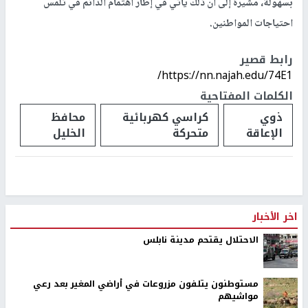
بسهولة، مشيرة إلى أن ذلك يأتي في إطار اهتمام الدائم في تلمس
احتياجات المواطنين.
رابط قصير
https://nn.najah.edu/74E1/
الكلمات المفتاحية
ذوي
كراسي كهربائية
محافظ
الإعاقة
متحركة
الخليل
اخر الأخبار
الاحتلال يقتحم مدينة نابلس
مستوطنون يتلفون مزروعات في أراضي المغير بعد رعي
مواشيهم