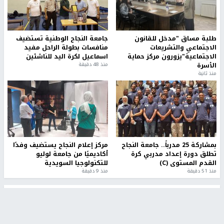
طلبة مساق "مدخل للقانون
جامعة النجاح الوطنية تستضيف
الاجتماعي والتشريعات
منافسات بطولة الراحل مفيد
الاجتماعية"يزورون مركز حماية
اسماعيل لكرة اليد للناشئين
الأسرة
منذ 48 دقيقة
منذ ثانية
بمشاركة 25 مدرباً.. جامعة النجاح
مركز إعلام النجاح يستضيف وفدًا
تطلق دورة إعداد مدربي كرة
أكاديميًا من جامعة لوليو
القدم المستوى (C)
للتكنولوجيا السويدية
منذ 51 دقيقة
منذ 9 دقيقة
تقارير
بالصور| مرضى عالقون في غزة يناشدون بإجلائهم
العاجل مع انهيار النظام الصحي