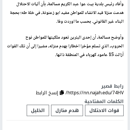
وأفاد رئيس بلدية بيت عوا عبد الكريم مسالمة، بأن آليات الاحتلال
هدمت منزلا قيد الانشاء للمواطن مفيد ابو زعنونة، في خلة طه؛ بحجة
البناء غير القانوني. بحسب ما اوردت وفا.
وأوضح مسالمة، أن إحدى البئرين تعود ملكيتها للمواطن نوح
الحروب، الذي تسلم مؤخرا اخطارا بهدم منزله، مشيرا إلى أن تلك القوات
أزالت 15 عامود كهرباء في المنطقة ذاتها.
رابط قصير
https://nn.najah.edu/74HV/
إنسخ الرابط
الكلمات المفتاحية
قوات الاحتلال
هدم منازل
الخليل