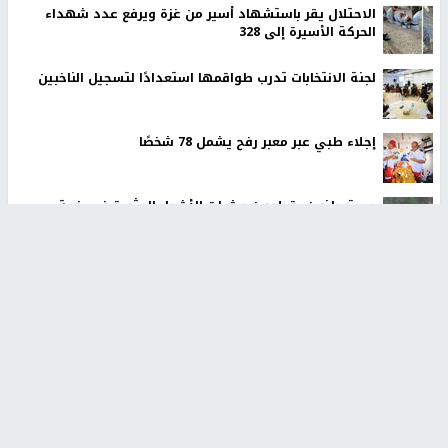
الاحتلال يقر باستشهاد أسير من غزة ويرفع عدد شهداء
الحركة الأسيرة إلى 328
لجنة الانتخابات تدرب طواقمها استعدادًا لتسجيل الناخبين
إجلاء طبي عبر معبر رفح يشمل 78 شخصًا
مستوطنون يقطعون عشرات الأشجار المثمرة في خربة
فراسين غرب جنين
وول ستريت جورنال: تفاهمات هرمز تمنح إيران نفوذًا فعليًا
على المضيق
73,386 شهيدًا و174,250 مصابًا منذ بدء العدوان على قطاع
غزة
أخبار جامعة النجاح