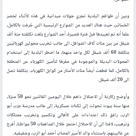
وبين أن طواقم البلدية تجري جولات ميدانية في هذه الأثناء لحصر
الخسائـر، حيث هناك العديد من الشوارع الرئيسية التي جُرفت بالكامل،
علما أنه تم تعبيدها قبل فترة قصيرة، أحد الشوارع بلغت تكلفته مئة ألف
شيقل من بين مئات آلاف الشواقل، الى جانب تخريب محولين كهربائيين
بتكلفة 60 ألف شيقل لكل واحد منهما، ما اضطر البلدية إلى استخدام
المحولات البديلة والموجودة في مقرها لتأمين الكهرباء عن المنطقة
بالكامل، كما قطعت أيضاً مئات الأمتار من كوابل الكهرباء، بتكلفة تصل
الى 20 ألف شيقل.
وأوضح زكارنة أن الاحتلال داهم خلال اليومين الفائتين نحو 50 منزلا،
منها ستة بيوت تحولت إلى ثكنات عسكرية، إلى جانب مدرسة عزب أبو
الرب، رافق ذلك اعتداءات على الأهالي وتكسير وتخريب ممتلكات
وترهيب، لافتا الى أن الاحتلال احتجز خلال المداهمات 50 مواطنا، أفرج
عن غالبيتهم، باستثناء والد الأسير المصاب أحمد أبو الرب، وشقيقيه.