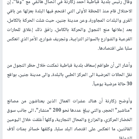
وقال رئيس بلدية قباطية أحمد زكارنة في اتصال هاتفي مع "وفا"، إن
الاحتلال قام منذ اللحظة الأولى التي اقتحم فيها البلدة بعزلها عن باقي
القرى والبلدات المجاورة، وعن مدينة جنين، حيث شلت الحركة بالكامل،
بعد إعلانها منع التجول والحركة بالكامل، رافق ذلك إغلاق للحارات
الفرعية والشوارع بالسواتر الترابية، وتجريف شوارع، الأمر الذي انعكس
سلبا على اقتصادها.
وأشار الى أن طواقم إسعاف بلدية قباطية تمكنت خلال حظر التجول من
نقل الحالات المرضية الى المركز الطبي بالبلدة، والى مدينة جنين، بواقع
30 حالة مرضية يومياً.
وأوضح زكارنة أن هناك عشرات العمال الذين يعتاشون من مصانع
"مناشير" الحجر، والتي يبلغ عددها نحو 200 "منشار"، الى جانب سوق
الخضار المركزي، والمزارع والمحال التجارية، وكلها أغلقت خلال اليومين
الفائتين، ما انعكس على اقتصاد البلد سلبا، وكلفها خسائر بمئات آلاف
الشواقل.