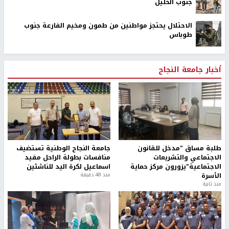
جنوب الخليل
الاحتلال يحتجز مواطنين من طمون ومخيم الفارعة جنوب
طوباس
أخبار جامعة النجاح
طلبة مساق "مدخل للقانون
جامعة النجاح الوطنية تستضيف
الاجتماعي والتشريعات
منافسات بطولة الراحل مفيد
الاجتماعية"يزورون مركز حماية
اسماعيل لكرة اليد للناشئين
الأسرة
منذ 48 دقيقة
منذ ثانية