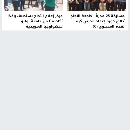
بمشاركة 25 مدرباً.. جامعة النجاح
مركز إعلام النجاح يستضيف وفدًا
تطلق دورة إعداد مدربي كرة
أكاديميًا من جامعة لوليو
القدم المستوى (C)
للتكنولوجيا السويدية
منذ 51 دقيقة
منذ 9 دقيقة
تقارير
بالصور| مرضى عالقون في غزة يناشدون بإجلائهم
العاجل مع انهيار النظام الصحي
منذ 3 دقيقة
تقارير
" قانون درومي".. بين حق الدفاع عن النفس وواقع
الفلسطينيين تحت الاحتلال
منذ 8 ثواني
تقارير
شهداء بينهم أطفال في غزة.. والاحتلال يصعّد
غاراته ويمنح السكان دقائق للإخلاء
منذ 11 ثانية
تقارير