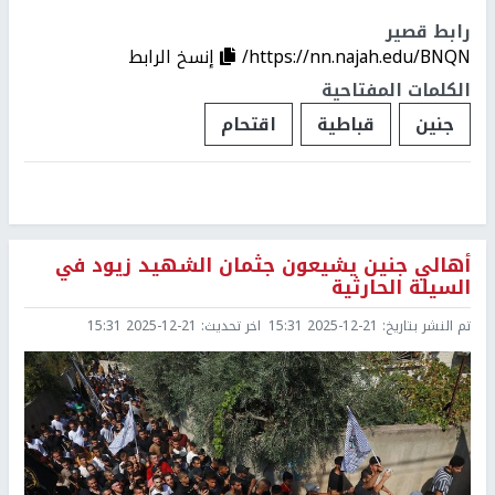
رابط قصير
https://nn.najah.edu/BNQN/
إنسخ الرابط
الكلمات المفتاحية
جنين
قباطية
اقتحام
أهالي جنين يشيعون جثمان الشهيد زيود في
السيلة الحارثية
تم النشر بتاريخ:
2025-12-21 15:31
اخر تحديث:
2025-12-21 15:31