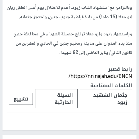
وبالتزامن مع استشهاد الشاب زيود، أعدم الاحتلال يوم أمس الطفل ريان
ابو معلا (15 عاما) من بلدة قباطية جنوب جنين، واحتجز جثمانه.
وباستشهاد زيود وابو معلا ترتفع حصيلة الشهداء في محافظة جنين
منذ بدء العدوان على مدينة ومخيم جنين في الحادي والعشرين من
كانون الثاني/ يناير الماضي إلى 62 شهيدا.
رابط قصير
https://nn.najah.edu/BNCN/
الكلمات المفتاحية
جثمان الشهيد
السيلة
تشييع
زيود
الحارثية