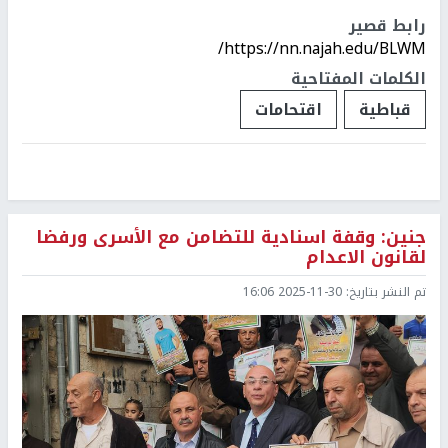
رابط قصير
https://nn.najah.edu/BLWM/
الكلمات المفتاحية
قباطية
اقتحامات
جنين: وقفة اسنادية للتضامن مع الأسرى ورفضا
لقانون الاعدام
تم النشر بتاريخ:
2025-11-30 16:06