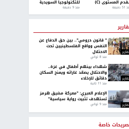
قدم المستوى (C)
للتكنولوجيا السويدية
5 دقيقة
منذ 9 دقيقة
قارير
" قانون درومي".. بين حق الدفاع عن
النفس وواقع الفلسطينيين تحت
الاحتلال
قارير
منذ 8 ثواني
شهداء بينهم أطفال في غزة..
والاحتلال يصعّد غاراته ويمنح السكان
دقائق للإخلاء
قارير
منذ 11 ثانية
الإعلام العبري: "معركة مضيق هرمز
تستهدف تثبيت رواية سياسية"
منذ 9 ثواني
قارير
صريحات خاصة