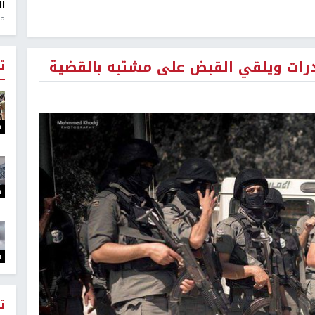
ال
منذ 1
درات ويلقي القبض على مشتبه بالقضية
ت
ت
ت
ت
ت