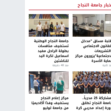
خبار جامعة النجاح
لبة مساق "مدخل
جامعة النجاح الوطنية
لقانون الاجتماعي
تستضيف منافسات
التشريعات
بطولة الراحل مفيد
لاجتماعية"يزورون مركز
اسماعيل لكرة اليد
ماية الأسرة
للناشئين
ذ ثانية
منذ 48 دقيقة
بمشاركة 25 مدرباً..
مركز إعلام النجاح
امعة النجاح تطلق
يستضيف وفدًا أكاديميًا
ورة إعداد مدربي كرة
من جامعة لوليو