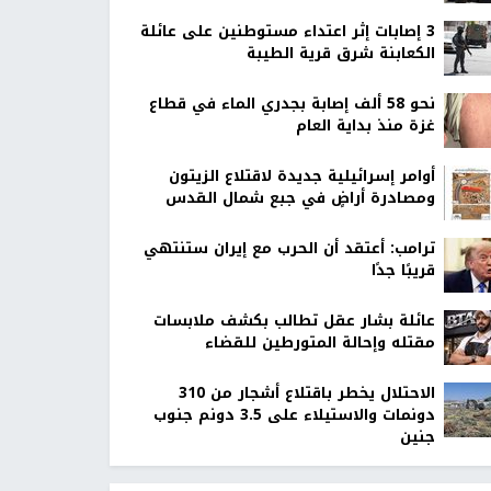
‏3 إصابات إثر اعتداء مستوطنين على عائلة
الكعابنة شرق قرية الطيبة
نحو 58 ألف إصابة بجدري الماء في قطاع
غزة منذ بداية العام
أوامر إسرائيلية جديدة لاقتلاع الزيتون
ومصادرة أراضٍ في جبع شمال القدس
ترامب: أعتقد أن الحرب مع إيران ستنتهي
قريبًا جدًا
عائلة بشار عقل تطالب بكشف ملابسات
مقتله وإحالة المتورطين للقضاء
الاحتلال يخطر باقتلاع أشجار من 310
دونمات والاستيلاء على 3.5 دونم جنوب
جنين