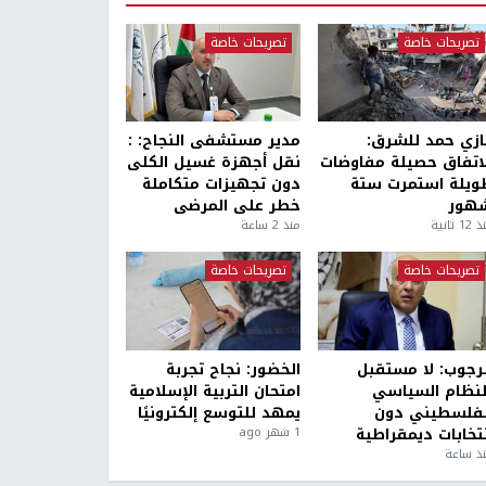
تصريحات خاصة
تصريحات خاصة
ازي حمد للشرق:
مدير مستشفى النجاح: :
لاتفاق حصيلة مفاوضات
نقل أجهزة غسيل الكلى
ويلة استمرت ستة
دون تجهيزات متكاملة
هور
خطر على المرضى
1 ثانية
منذ 2 ساعة
تصريحات خاصة
تصريحات خاصة
لرجوب: لا مستقبل
الخضور: نجاح تجربة
لنظام السياسي
امتحان التربية الإسلامية
لفلسطيني دون
يمهد للتوسع إلكترونيًا
نتخابات ديمقراطية
1 شهر ago
ذ ساعة