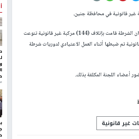
أ
وذكرت إدارة العلاقات العامة والإعلام في الشرطة، بان الشرطة قامت بإتلاف (144) مركبة غير قانونية تنوعت
ركتورون) غير قانونية تم ضبطها أثناء العمل الاعتيادي لدوريات شرطة
ط
ل
و
ا
ر أعضاء اللجنة المكلفة بذلك.
ح
من
ت غير قانونية
ج
د