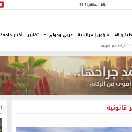
الظهر
11:45
البث
نيو 48
شؤون إسرائيلية
عربي ودولي
تقارير
أخبار جامعة 
ا