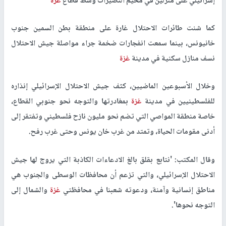
إسرائيلي على منزلين في مخيم النصيرات وسط قطاع
غزة
كما شنت طائرات الاحتلال غارة على منطقة بطن السمين جنوب
خانيونس، بينما سمعت انفجارات ضخمة جراء مواصلة جيش الاحتلال
نسف منازل سكنية في مدينة
غزة
وخلال الأسبوعين الماضيين، كثف جيش الاحتلال الإسرائيلي إنذاره
للفلسطينيين في مدينة
غزة
بمغادرتها والتوجه نحو جنوبي القطاع،
خاصة منطقة المواصي التي تضم نحو مليون نازح فلسطيني وتفتقر إلى
أدنى مقومات الحياة، وتمتد من غرب خان يونس وحتى غرب رفح.
وقال المكتب: 'نتابع بقلق بالغ الادعاءات الكاذبة التي يروج لها جيش
الاحتلال الإسرائيلي، والتي تزعم أن محافظات الوسطى والجنوب هي
مناطق إنسانية وآمنة، ودعوته شعبنا في محافظتي
غزة
والشمال إلى
التوجه نحوها'.