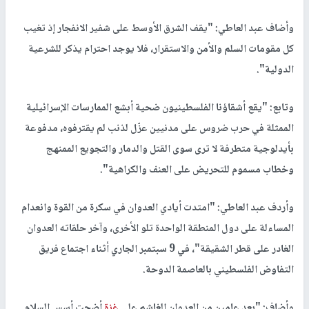
وأضاف عبد العاطي: "يقف الشرق الأوسط على شفير الانفجار إذ تغيب
كل مقومات السلم والأمن والاستقرار، فلا يوجد احترام يذكر للشرعية
الدولية".
وتابع: "يقع أشقاؤنا الفلسطينيون ضحية أبشع الممارسات الإسرائيلية
الممثلة في حرب ضروس على مدنيين عزّل لذنب لم يقترفوه، مدفوعة
بأيدلوجية متطرفة لا ترى سوى القتل والدمار والتجويع الممنهج
وخطاب مسموم للتحريض على العنف والكراهية".
وأردف عبد العاطي: "امتدت أيادي العدوان في سكرة من القوة وانعدام
المساءلة على دول المنطقة الواحدة تلو الأخرى، وآخر حلقاته العدوان
الغادر على قطر الشقيقة"، في 9 سبتمبر الجاري أثناء اجتماع فريق
التفاوض الفلسطيني بالعاصمة الدوحة.
وأضاف: "بعد عامين من العدوان الغاشم على
غزة
أضحت أسس السلام