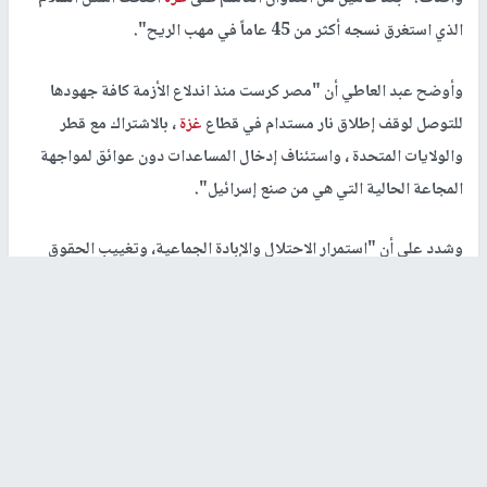
الذي استغرق نسجه أكثر من 45 عاماً في مهب الريح".
وأوضح عبد العاطي أن "مصر كرست منذ اندلاع الأزمة كافة جهودها
للتوصل لوقف إطلاق نار مستدام في قطاع
غزة
، بالاشتراك مع قطر
والولايات المتحدة ، واستئناف إدخال المساعدات دون عوائق لمواجهة
المجاعة الحالية التي هي من صنع إسرائيل".
وشدد على أن "استمرار الاحتلال والإبادة الجماعية، وتغييب الحقوق
المشروعة للشعب الفلسطيني، وعلى رأسها تجسيد دولة فلسطين
المستقلة على خطوط الرابع من يونيو (حزيران) 1967 وعاصمتها
القدس الشرقية يُفرغ أي حديث عن الأمن أو السلام في المنطقة من
مضمونه".
وفي هذا السياق حذّر الوزير المصري من "استمرار السياسات القمعية
والممارسات الإسرائيلية في غلق الباب أمام آمال شعوب المنطقة في