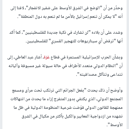
وحذّر من أن "الوضع في الشرق الأوسط على شفير الانفجار"، لافتا إلى
أنه "لا يمكن أن تنعم إسرائيل بالأمن ما لم تنعم به دول المنطقة".
وشدد على أن بلاده "لن تشارك في نكبة جديدة للفلسطينيين"، كما أكد
أنها "ترفض أي سيناريوهات للتهجير القسري" للفلسطينيين.
وبشأن الحرب الإسرائيلية المستمرة في قطاع
غزة
، أشار عبد العاطي، إلى
أن "النظام الدولي متعدد الأطراف في حالة سيولة غير مسبوقة وآلياته
تتداعى وتتآكل مصداقيته".
وأوضح أن ذلك يحدث "بفعل الجرائم التي ترتكب تحت مرأى ومسمع
المجتمع الدولي، الذي يكتفي بدور المتفرج إزاء ما يحدث من انتهاكات
ممنهجة للقانون الدولي قوّضت شرعية المنظومة الدولية في ظل ما
نشهده من ازدواجية المعايير والكيل بأكثر من مكيال في الشرق
الأوسط".