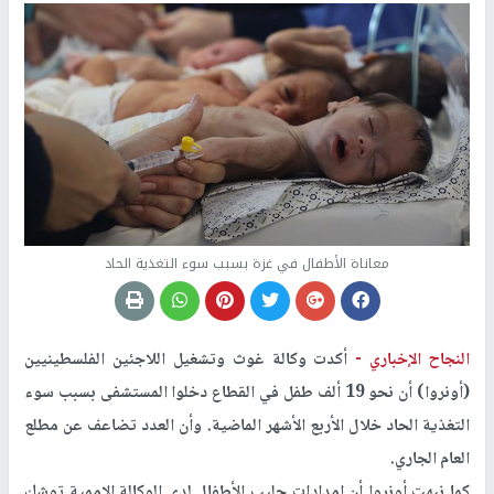
معاناة الأطفال في غزة بسبب سوء التغذية الحاد
النجاح الإخباري -
أكدت وكالة غوث وتشغيل اللاجئين الفلسطينيين
(أونروا) أن نحو 19 ألف طفل في القطاع دخلوا المستشفى بسبب سوء
التغذية الحاد خلال الأربع الأشهر الماضية. وأن العدد تضاعف عن مطلع
العام الجاري.
كما نبهت أونروا أن إمدادات حليب الأطفال لدى الوكالة الاممية توشك