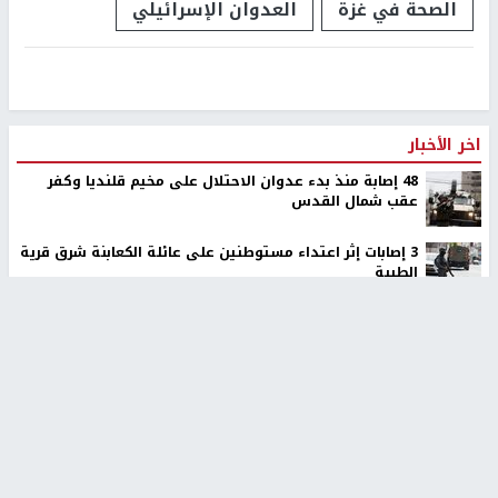
الصحة في غزة
العدوان الإسرائيلي
اخر الأخبار
48 إصابة منذ بدء عدوان الاحتلال على مخيم قلنديا وكفر
عقب شمال القدس
‏3 إصابات إثر اعتداء مستوطنين على عائلة الكعابنة شرق قرية
الطيبة
نحو 58 ألف إصابة بجدري الماء في قطاع غزة منذ بداية العام
أوامر إسرائيلية جديدة لاقتلاع الزيتون ومصادرة أراضٍ في
جبع شمال القدس
ترامب: أعتقد أن الحرب مع إيران ستنتهي قريبًا جدًا